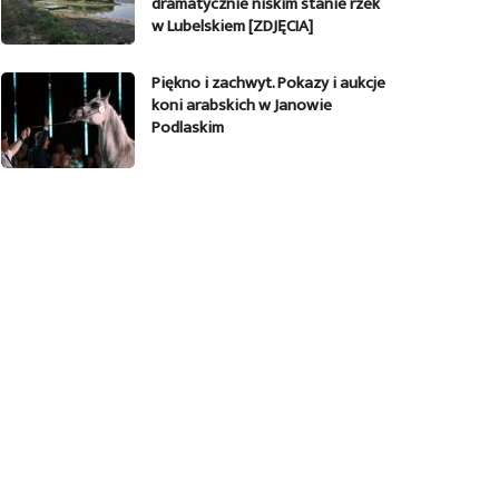
dramatycznie niskim stanie rzek
w Lubelskiem [ZDJĘCIA]
Piękno i zachwyt. Pokazy i aukcje
koni arabskich w Janowie
Podlaskim