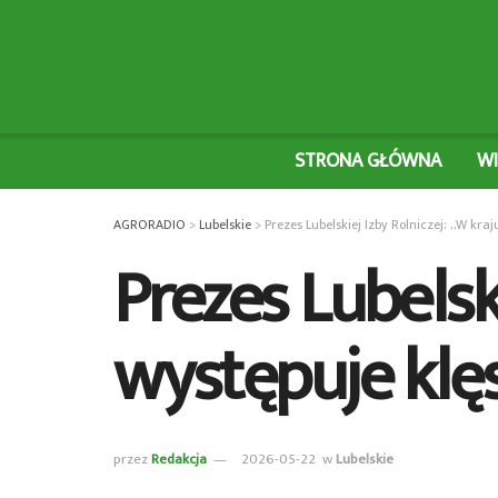
STRONA GŁÓWNA
W
AGRORADIO
>
Lubelskie
>
Prezes Lubelskiej Izby Rolniczej: „W kra
Prezes Lubelski
występuje klę
przez
Redakcja
2026-05-22
w
Lubelskie