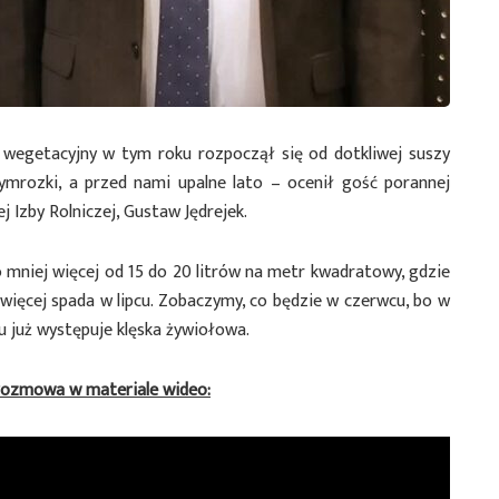
n wegetacyjny w tym roku rozpoczął się od dotkliwej suszy
ymrozki, a przed nami upalne lato – ocenił gość porannej
 Izby Rolniczej, Gustaw Jędrejek.
mniej więcej od 15 do 20 litrów na metr kwadratowy, gdzie
ajwięcej spada w lipcu. Zobaczymy, co będzie w czerwcu, bo w
ju już występuje klęska żywiołowa.
rozmowa w materiale wideo: