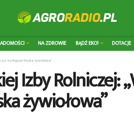
IADOMOŚCI
NA ZDROWIE
BĄDŹ EKO!
DOTACJE
ju już występuje klęska żywiołowa”
ej Izby Rolniczej: „
ska żywiołowa”