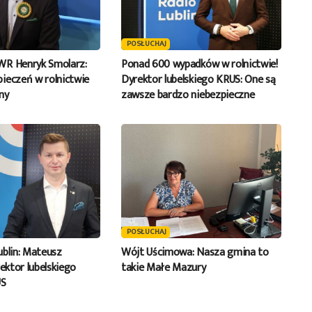
POSŁUCHAJ
WR Henryk Smolarz:
Ponad 600 wypadków w rolnictwie!
ieczeń w rolnictwie
Dyrektor lubelskiego KRUS: One są
ny
zawsze bardzo niebezpieczne
POSŁUCHAJ
ublin: Mateusz
Wójt Uścimowa: Nasza gmina to
rektor lubelskiego
takie Małe Mazury
US