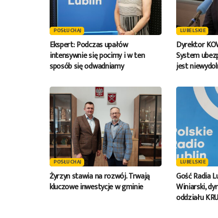
POSŁUCHAJ
LUBELSKIE
Ekspert: Podczas upałów
Dyrektor KO
intensywnie się pocimy i w ten
System ubezp
sposób się odwadniamy
jest niewydol
POSŁUCHAJ
LUBELSKIE
Żyrzyn stawia na rozwój. Trwają
Gość Radia L
kluczowe inwestycje w gminie
Winiarski, dy
oddziału KR