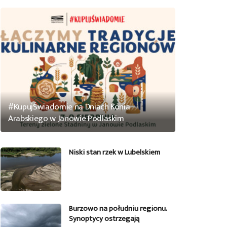
#KupujŚwiadomie na Dniach Konia
Arabskiego w Janowie Podlaskim
Niski stan rzek w Lubelskiem
Burzowo na południu regionu.
Synoptycy ostrzegają