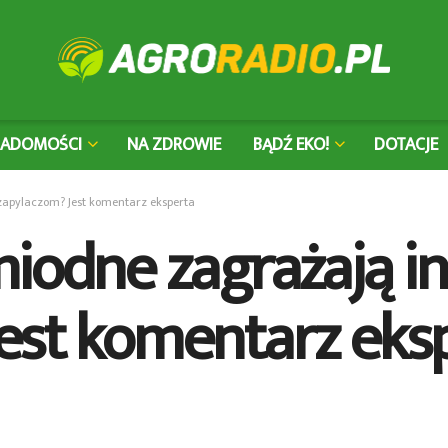
IADOMOŚCI
NA ZDROWIE
BĄDŹ EKO!
DOTACJE
zapylaczom? Jest komentarz eksperta
miodne zagrażają 
est komentarz eks