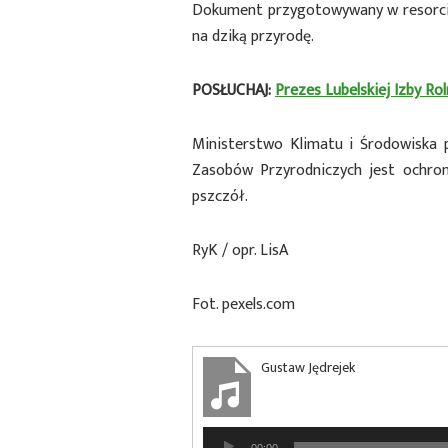
Dokument przygotowywany w resorcie
na dziką przyrodę.
POSŁUCHAJ:
Prezes Lubelskiej Izby Ro
Ministerstwo Klimatu i Środowiska
Zasobów Przyrodniczych jest ochrona
pszczół.
RyK / opr. LisA
Fot. pexels.com
Gustaw Jędrejek
Odtwarzacz
00:00