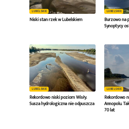
LUBELSKIE
LUBELSKIE
Niski stan rzek w Lubelskiem
Burzowo na p
Synoptycy os
LUBELSKIE
LUBELSKIE
Rekordowo niski poziom Wisły.
Rekordowo ni
Susza hydrologiczna nie odpuszcza
Annopolu. Tak
70 lat