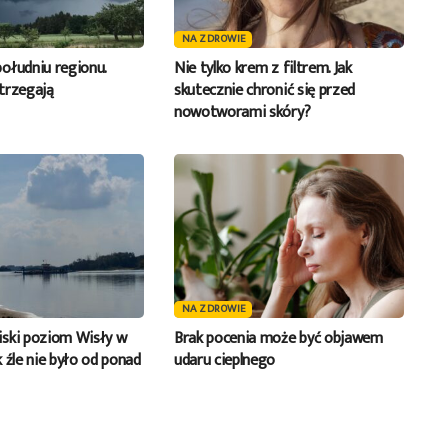
NA ZDROWIE
ołudniu regionu.
Nie tylko krem z filtrem. Jak
trzegają
skutecznie chronić się przed
nowotworami skóry?
NA ZDROWIE
ski poziom Wisły w
Brak pocenia może być objawem
 źle nie było od ponad
udaru cieplnego