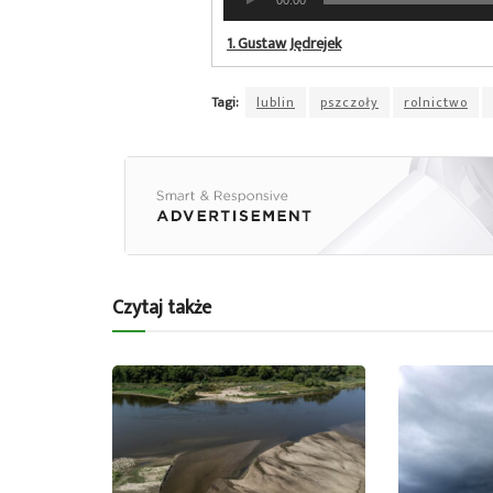
plików
dźwiękowych
1.
Gustaw Jędrejek
Tagi:
lublin
pszczoły
rolnictwo
Czytaj także