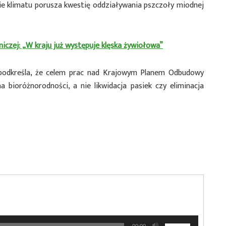
 klimatu porusza kwestię oddziaływania pszczoły miodnej
lniczej: „W kraju już występuje klęska żywiołowa”
 podkreśla, że celem prac nad Krajowym Planem Odbudowy
 bioróżnorodności, a nie likwidacja pasiek czy eliminacja
Używaj
00:00