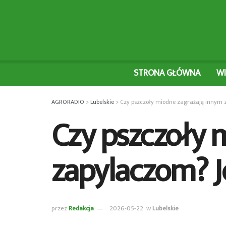
STRONA GŁÓWNA
W
AGRORADIO
>
Lubelskie
>
Czy pszczoły miodne zagrażają innym 
Czy pszczoły 
zapylaczom? J
przez
Redakcja
2026-05-22
w
Lubelskie