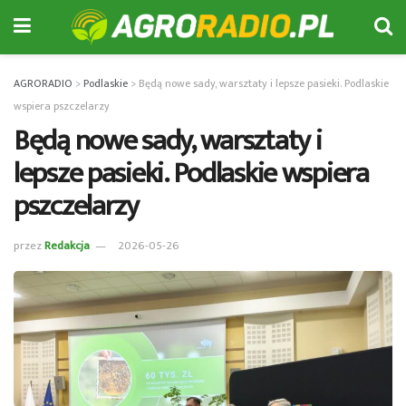
AGRORADIO
>
Podlaskie
>
Będą nowe sady, warsztaty i lepsze pasieki. Podlaskie
wspiera pszczelarzy
Będą nowe sady, warsztaty i
lepsze pasieki. Podlaskie wspiera
pszczelarzy
przez
Redakcja
2026-05-26