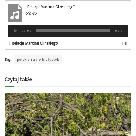
„Relacja Marcina Glińskiego”
S³owo
Odtwarzacz
00:00
00:00
plików
dźwiękowych
1.
Relacja Marcina Glińskiego
1:11
Tagi:
polskie radio białystok
Czytaj także