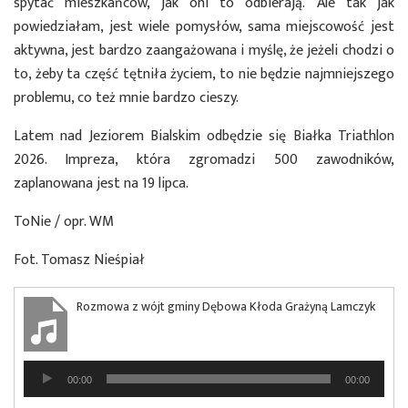
spytać mieszkańców, jak oni to odbierają. Ale tak jak
powiedziałam, jest wiele pomysłów, sama miejscowość jest
aktywna, jest bardzo zaangażowana i myślę, że jeżeli chodzi o
to, żeby ta część tętniła życiem, to nie będzie najmniejszego
problemu, co też mnie bardzo cieszy.
Latem nad Jeziorem Bialskim odbędzie się Białka Triathlon
2026. Impreza, która zgromadzi 500 zawodników,
zaplanowana jest na 19 lipca.
ToNie / opr. WM
Fot. Tomasz Nieśpiał
Rozmowa z wójt gminy Dębowa Kłoda Grażyną Lamczyk
Odtwarzacz
00:00
00:00
plików
dźwiękowych