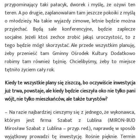
przypominający taki pałacyk, dworek i myślę, że ożywi ten
teren. A po drugie, zaplanowałam tam jeszcze pokoiki z myślą
o młodzieży. Na takie wyjazdy zimowe, letnie będzie można
przyjechać. Będą sale konferencyjne, będzie zaplecze
socjalne. Jeżeli ktoś zechce zrobić jakąś uroczystość, to z
tego będzie mógł skorzystać. Ale przede wszystkim planuję,
żeby przenieść tam Gminny Ośrodek Kultury. Dodatkowo
robimy tam również tężnię. Chcielibyśmy, żeby to miejsce
tętniło życiem cały rok.
Kiedy te wszystkie plany się ziszczą, bo oczywiście inwestycja
już trwa, powstaje, ale kiedy będzie cieszyła oko nie tylko pani
wójt, nie tylko mieszkańców, ale także turystów?
– Na razie najbardziej cieszymy się z jednego, że wykonawca,
którym jest firma Szabat z Lublina (MIRON-BUD
Mirosław Szabat z Lublina – przyp. red.), naprawdę w sposób
wyjątkowy prowadzi tę inwestycję. Rośnie pięknie. Termin