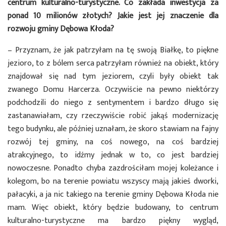
centrum kulturalno-turystyczne. Co zakłada inwestycja za
ponad 10 milionów złotych? Jakie jest jej znaczenie dla
rozwoju gminy Dębowa Kłoda?
– Przyznam, że jak patrzyłam na tę swoją Białkę, to piękne
jezioro, to z bólem serca patrzyłam również na obiekt, który
znajdował się nad tym jeziorem, czyli były obiekt tak
zwanego Domu Harcerza. Oczywiście na pewno niektórzy
podchodzili do niego z sentymentem i bardzo długo się
zastanawiałam, czy rzeczywiście robić jakąś modernizację
tego budynku, ale później uznałam, że skoro stawiam na fajny
rozwój tej gminy, na coś nowego, na coś bardziej
atrakcyjnego, to idźmy jednak w to, co jest bardziej
nowoczesne. Ponadto chyba zazdrościłam mojej koleżance i
kolegom, bo na terenie powiatu wszyscy mają jakieś dworki,
pałacyki, a ja nic takiego na terenie gminy Dębowa Kłoda nie
mam. Więc obiekt, który będzie budowany, to centrum
kulturalno-turystyczne ma bardzo piękny wygląd,