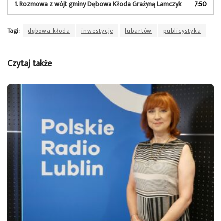
1.
Rozmowa z wójt gminy Dębowa Kłoda Grażyną Lamczyk
7:50
Tagi:
dębowa kłoda
inwestycje
lubartów
publicystyka
Czytaj także