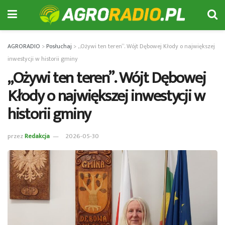
AGRORADIO
>
Posłuchaj
>
„Ożywi ten teren”. Wójt Dębowej Kłody o największej
inwestycji w historii gminy
„Ożywi ten teren”. Wójt Dębowej
Kłody o największej inwestycji w
historii gminy
przez
Redakcja
2026-05-30