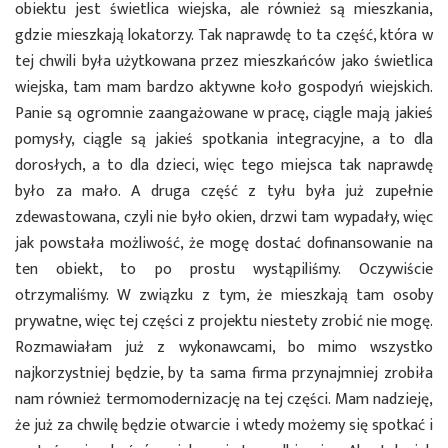
obiektu jest świetlica wiejska, ale również są mieszkania,
gdzie mieszkają lokatorzy. Tak naprawdę to ta część, która w
tej chwili była użytkowana przez mieszkańców jako świetlica
wiejska, tam mam bardzo aktywne koło gospodyń wiejskich.
Panie są ogromnie zaangażowane w pracę, ciągle mają jakieś
pomysły, ciągle są jakieś spotkania integracyjne, a to dla
dorosłych, a to dla dzieci, więc tego miejsca tak naprawdę
było za mało. A druga część z tyłu była już zupełnie
zdewastowana, czyli nie było okien, drzwi tam wypadały, więc
jak powstała możliwość, że mogę dostać dofinansowanie na
ten obiekt, to po prostu wystąpiliśmy. Oczywiście
otrzymaliśmy. W związku z tym, że mieszkają tam osoby
prywatne, więc tej części z projektu niestety zrobić nie mogę.
Rozmawiałam już z wykonawcami, bo mimo wszystko
najkorzystniej będzie, by ta sama firma przynajmniej zrobiła
nam również termomodernizację na tej części. Mam nadzieję,
że już za chwilę będzie otwarcie i wtedy możemy się spotkać i