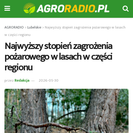
AGRORADIO
>
Lubelskie
>
Najwyższy stopień zagrożenia pożarowego w lasach
w części regionu
Najwyższy stopień zagrożenia
pożarowego w lasach w części
regionu
przez
Redakcja
2026-05-30