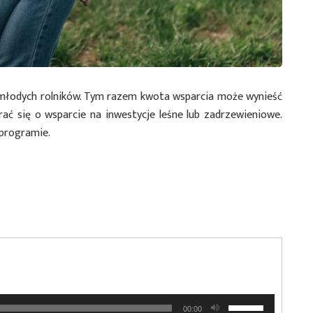
 młodych rolników. Tym razem kwota wsparcia może wynieść
rać się o wsparcie na inwestycje leśne lub zadrzewieniowe.
programie.
Używaj
00:00