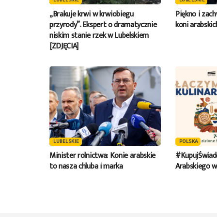
LUBELSKIE
LUBELSKIE
„Brakuje krwi w krwiobiegu
Piękno i zach
przyrody”. Ekspert o dramatycznie
koni arabski
niskim stanie rzek w Lubelskiem
[ZDJĘCIA]
LUBELSKIE
POLSKA
Minister rolnictwa: Konie arabskie
#KupujŚwiad
to nasza chluba i marka
Arabskiego w