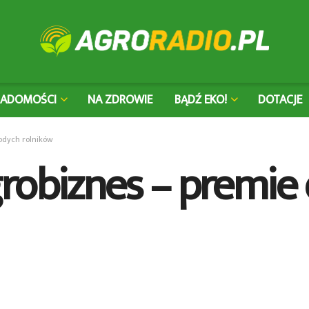
IADOMOŚCI
NA ZDROWIE
BĄDŹ EKO!
DOTACJE
odych rolników
robiznes – premie