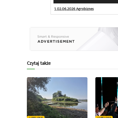
plików
dźwiękowych
1.
02.06.2026 Agrobiznes
Czytaj także