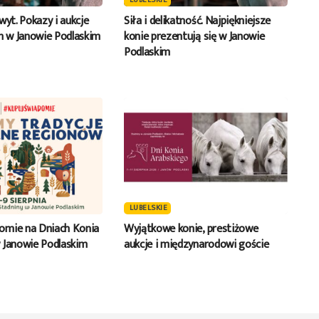
LUBELSKIE
wyt. Pokazy i aukcje
Siła i delikatność. Najpiękniejsze
ch w Janowie Podlaskim
konie prezentują się w Janowie
Podlaskim
LUBELSKIE
omie na Dniach Konia
Wyjątkowe konie, prestiżowe
 Janowie Podlaskim
aukcje i międzynarodowi goście