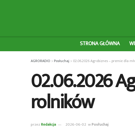
STRONA GŁÓWNA
W
AGRORADIO
>
Posłuchaj
>
02.06.2026 Agrobiznes – premie dla mł
02.06.2026 Ag
rolników
przez
Redakcja
2026-06-02
w
Posłuchaj