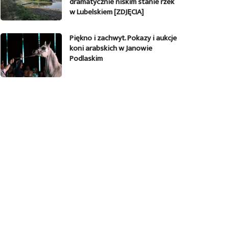
dramatycznie niskim stanie rzek
w Lubelskiem [ZDJĘCIA]
Piękno i zachwyt. Pokazy i aukcje
koni arabskich w Janowie
Podlaskim