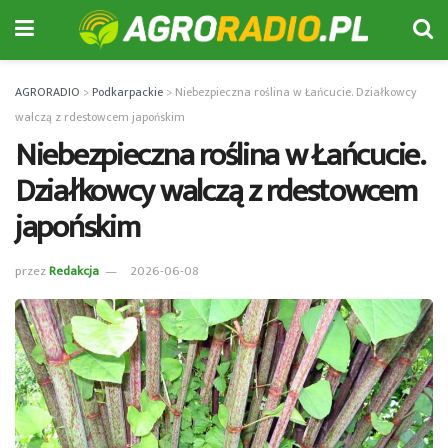
AGRORADIO
>
Podkarpackie
>
Niebezpieczna roślina w Łańcucie. Działkowcy
walczą z rdestowcem japońskim
Niebezpieczna roślina w Łańcucie.
Działkowcy walczą z rdestowcem
japońskim
przez
Redakcja
2026-06-08