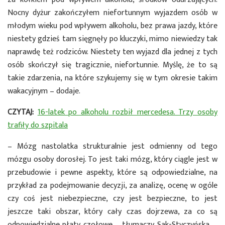
Nocny dyżur zakończyłem niefortunnym wyjazdem osób w
młodym wieku pod wpływem alkoholu, bez prawa jazdy, które
niestety gdzieś tam sięgnęły po kluczyki, mimo niewiedzy tak
naprawdę też rodziców. Niestety ten wyjazd dla jednej z tych
osób skończył się tragicznie, niefortunnie. Myślę, że to są
takie zdarzenia, na które szykujemy się w tym okresie takim
wakacyjnym – dodaje.
CZYTAJ:
16-latek po alkoholu rozbił mercedesa. Trzy osoby
trafiły do szpitala
– Mózg nastolatka strukturalnie jest odmienny od tego
mózgu osoby dorosłej. To jest taki mózg, który ciągle jest w
przebudowie i pewne aspekty, które są odpowiedzialne, na
przykład za podejmowanie decyzji, za analizę, ocenę w ogóle
czy coś jest niebezpieczne, czy jest bezpieczne, to jest
jeszcze taki obszar, który cały czas dojrzewa, za co są
odpowiedzialne płaty czołowe – tłumaczy Sak-Styczyńska. –