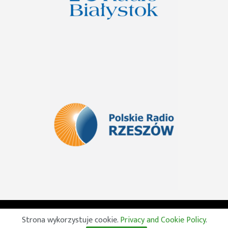
© 2026 Wszelkie prawa zastrzeżone. Radio Lublin S.A. w
Strona wykorzystuje cookie.
Privacy and Cookie Policy
.