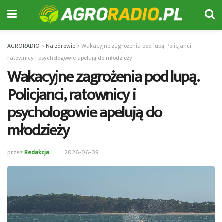
AGRORADIO
>
Na zdrowie
>
Wakacyjne zagrożenia pod lupą. Policjanci,
ratownicy i psychologowie apelują do młodzieży
Wakacyjne zagrożenia pod lupą.
Policjanci, ratownicy i
psychologowie apelują do
młodzieży
przez
Redakcja
2026-06-09