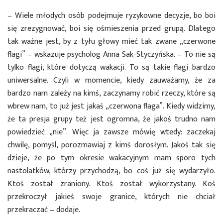
– Wiele młodych osób podejmuje ryzykowne decyzje, bo boi
się zrezygnować, boi się ośmieszenia przed grupą. Dlatego
tak ważne jest, by z tyłu głowy mieć tak zwane „czerwone
flagi” – wskazuje psycholog Anna Sak-Styczyńska. – To nie są
tylko flagi, które dotyczą wakacji. To są takie flagi bardzo
uniwersalne. Czyli w momencie, kiedy zauważamy, że za
bardzo nam zależy na kimś, zaczynamy robić rzeczy, które są
wbrew nam, to już jest jakaś „czerwona flaga”. Kiedy widzimy,
że ta presja grupy też jest ogromna, że jakoś trudno nam
powiedzieć „nie”. Więc ja zawsze mówię wtedy: zaczekaj
chwilę, pomyśl, porozmawiaj z kimś dorosłym. Jakoś tak się
dzieje, że po tym okresie wakacyjnym mam sporo tych
nastolatków, którzy przychodzą, bo coś już się wydarzyło.
Ktoś został zraniony. Ktoś został wykorzystany. Koś
przekroczył jakieś swoje granice, których nie chciał
przekraczać – dodaje.