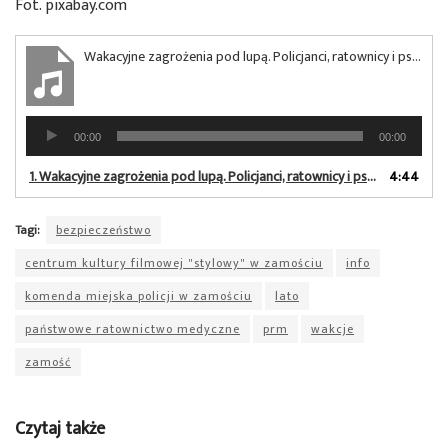
Fot. pixabay.com
Wakacyjne zagrożenia pod lupą. Policjanci, ratownicy i psychologowie apelują do młodzieży
Odtwarzacz
00:00
00:00
plików
dźwiękowych
1.
Wakacyjne zagrożenia pod lupą. Policjanci, ratownicy i psychologowie apelują do młodzieży
4:44
Tagi:
bezpieczeństwo
centrum kultury filmowej "stylowy" w zamościu
info
komenda miejska policji w zamościu
lato
państwowe ratownictwo medyczne
prm
wakcje
zamość
Czytaj także