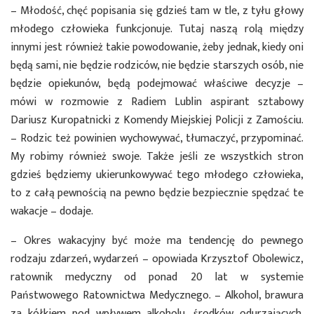
– Młodość, chęć popisania się gdzieś tam w tle, z tyłu głowy
młodego człowieka funkcjonuje. Tutaj naszą rolą między
innymi jest również takie powodowanie, żeby jednak, kiedy oni
będą sami, nie będzie rodziców, nie będzie starszych osób, nie
będzie opiekunów, będą podejmować właściwe decyzje –
mówi w rozmowie z Radiem Lublin aspirant sztabowy
Dariusz Kuropatnicki z Komendy Miejskiej Policji z Zamościu.
– Rodzic też powinien wychowywać, tłumaczyć, przypominać.
My robimy również swoje. Także jeśli ze wszystkich stron
gdzieś będziemy ukierunkowywać tego młodego człowieka,
to z całą pewnością na pewno będzie bezpiecznie spędzać te
wakacje – dodaje.
– Okres wakacyjny być może ma tendencję do pewnego
rodzaju zdarzeń, wydarzeń – opowiada Krzysztof Obolewicz,
ratownik medyczny od ponad 20 lat w systemie
Państwowego Ratownictwa Medycznego. – Alkohol, brawura
za kółkiem pod wpływem alkoholu, środków odurzających.