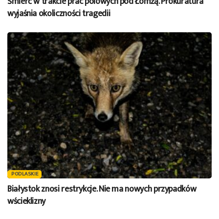
Śmierć w trakcie prac polowych pod Łomżą. Prokuratura
wyjaśnia okoliczności tragedii
PODLASKIE
Białystok znosi restrykcje. Nie ma nowych przypadków
wścieklizny