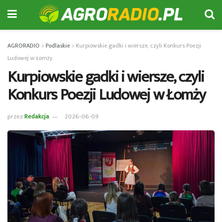
AGRORADIO
>
Podlaskie
>
Kurpiowskie gadki i wiersze, czyli Konkurs Poezji
Ludowej w Łomży
Kurpiowskie gadki i wiersze, czyli
Konkurs Poezji Ludowej w Łomży
przez
Redakcja
2026-06-09