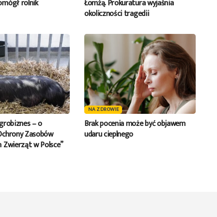
mógł rolnik
Łomżą. Prokuratura wyjaśnia
okoliczności tragedii
NA ZDROWIE
grobiznes – o
Brak pocenia może być objawem
Ochrony Zasobów
udaru cieplnego
 Zwierząt w Polsce”