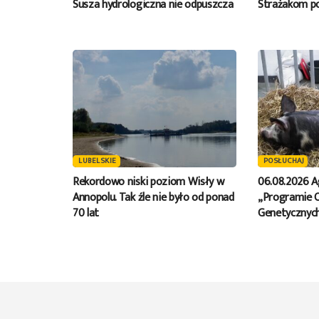
Susza hydrologiczna nie odpuszcza
Strażakom po
LUBELSKIE
POSŁUCHAJ
Rekordowo niski poziom Wisły w
06.08.2026 A
Annopolu. Tak źle nie było od ponad
„Programie 
70 lat
Genetycznych