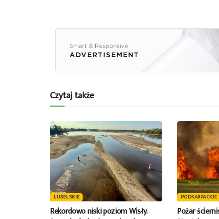
Czytaj także
LUBELSKIE
PODKARPACKIE
Rekordowo niski poziom Wisły.
Pożar ściern