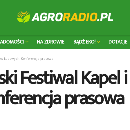
IADOMOŚCI
NA ZDROWIE
BĄDŹ EKO!
DOTACJE
aków Ludowych. Konferencja prasowa
ski Festiwal Kapel
nferencja prasowa