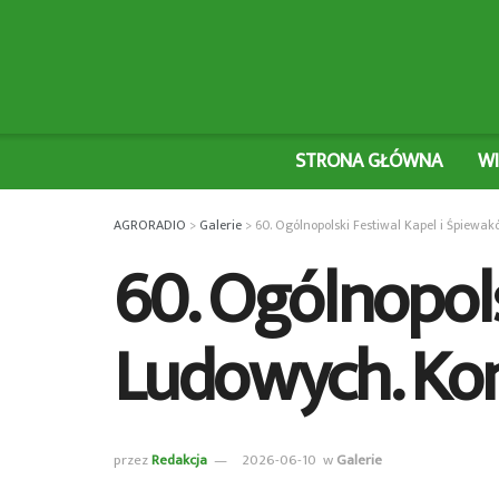
STRONA GŁÓWNA
W
AGRORADIO
>
Galerie
>
60. Ogólnopolski Festiwal Kapel i Śpiew
60. Ogólnopol
Ludowych. Ko
przez
Redakcja
2026-06-10
w
Galerie