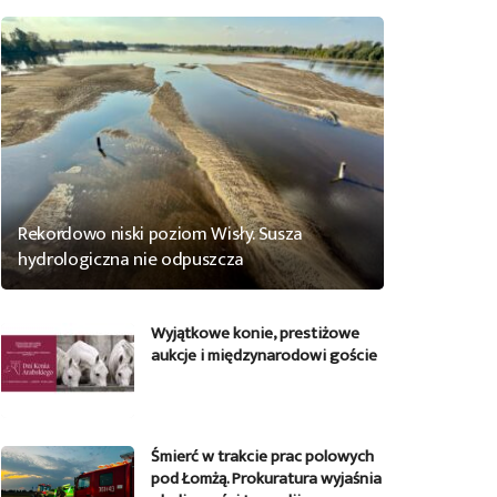
Rekordowo niski poziom Wisły. Susza
hydrologiczna nie odpuszcza
Wyjątkowe konie, prestiżowe
aukcje i międzynarodowi goście
Śmierć w trakcie prac polowych
pod Łomżą. Prokuratura wyjaśnia