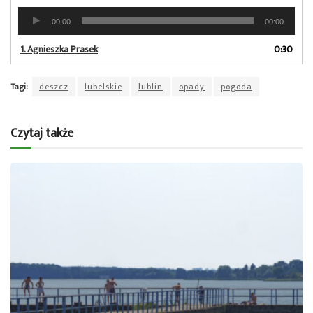
Odtwarzacz
00:00
00:00
plików
dźwiękowych
1.
Agnieszka Prasek
0:30
Tagi:
deszcz
lubelskie
lublin
opady
pogoda
Czytaj także