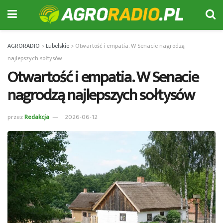
AGRORADIO
>
Lubelskie
>
Otwartość i empatia. W Senacie nagrodzą
najlepszych sołtysów
Otwartość i empatia. W Senacie
nagrodzą najlepszych sołtysów
przez
Redakcja
2026-06-12