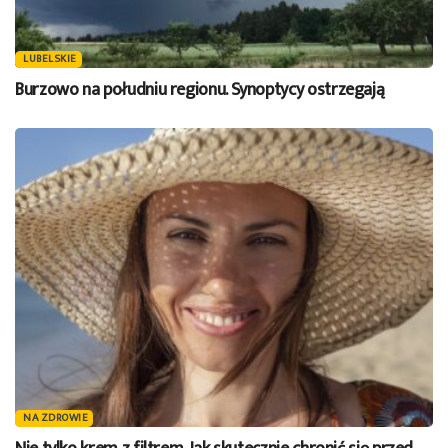
LUBELSKIE
Burzowo na południu regionu. Synoptycy ostrzegają
NA ZDROWIE