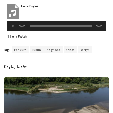
Irena Piątek
Odtwarzacz
00:00
00:00
plików
dźwiękowych
1.
Irena Piątek
Tagi:
konkurs
lublin
nagroda
senat
sołtys
Czytaj także