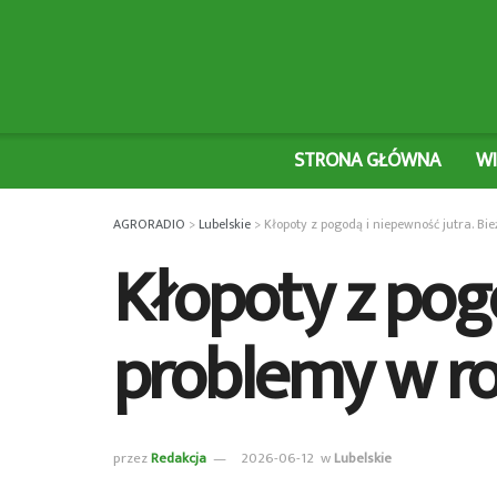
STRONA GŁÓWNA
W
AGRORADIO
>
Lubelskie
>
Kłopoty z pogodą i niepewność jutra. Bi
Kłopoty z pogo
problemy w ro
przez
Redakcja
2026-06-12
w
Lubelskie