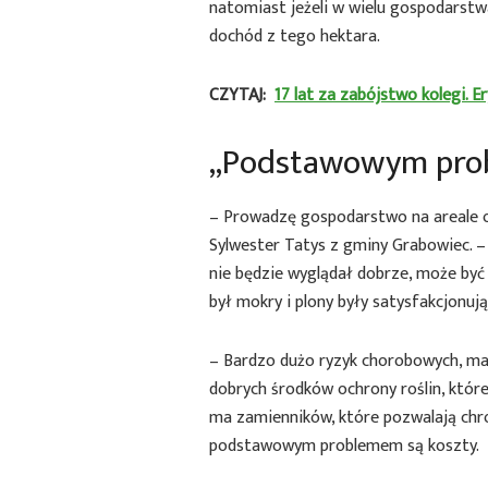
natomiast jeżeli w wielu gospodarstw
dochód z tego hektara.
CZYTAJ:
17 lat za zabójstwo kolegi. E
„Podstawowym prob
– Prowadzę gospodarstwo na areale ok
Sylwester Tatys z gminy Grabowiec. – J
nie będzie wyglądał dobrze, może być 
był mokry i plony były satysfakcjonują
– Bardzo dużo ryzyk chorobowych, mam
dobrych środków ochrony roślin, któr
ma zamienników, które pozwalają chron
podstawowym problemem są koszty.