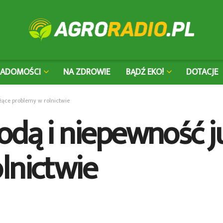
IADOMOŚCI
NA ZDROWIE
BĄDŹ EKO!
DOTACJE
eżące problemy w rolnictwie
dą i niepewność ju
lnictwie