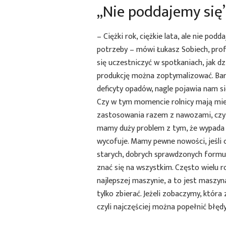
„Nie poddajemy się
– Ciężki rok, ciężkie lata, ale nie pod
potrzeby – mówi Łukasz Sobiech, pro
się uczestniczyć w spotkaniach, jak dzi
produkcję można zoptymalizować. Bar
deficyty opadów, nagle pojawia nam 
Czy w tym momencie rolnicy mają mies
zastosowania razem z nawozami, czy z
mamy duży problem z tym, że wypada n
wycofuje. Mamy pewne nowości, jeśli 
starych, dobrych sprawdzonych formuła
znać się na wszystkim. Często wielu r
najlepszej maszynie, a to jest masz
tylko zbierać. Jeżeli zobaczymy, która 
czyli najczęściej można popełnić błędy