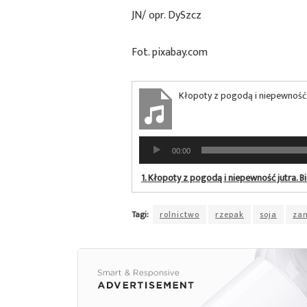
JN/ opr. DySzcz
Fot. pixabay.com
Kłopoty z pogodą i niepewność j
Odtwarzacz
00:00
plików
dźwiękowych
1.
Kłopoty z pogodą i niepewność jutra. B
Tagi:
rolnictwo
rzepak
soja
za