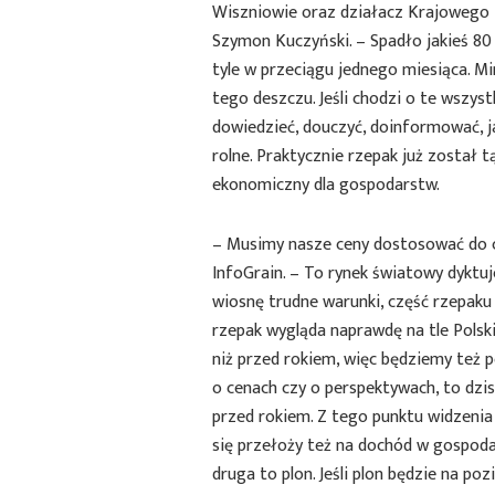
Wiszniowie oraz działacz Krajowego 
Szymon Kuczyński. – Spadło jakieś 80 
tyle w przeciągu jednego miesiąca. M
tego deszczu. Jeśli chodzi o te wszys
dowiedzieć, douczyć, doinformować, j
rolne. Praktycznie rzepak już został t
ekonomiczny dla gospodarstw.
– Musimy nasze ceny dostosować do 
InfoGrain. – To rynek światowy dyktuje
wiosnę trudne warunki, część rzepaku 
rzepak wygląda naprawdę na tle Polski
niż przed rokiem, więc będziemy też 
o cenach czy o perspektywach, to dzis
przed rokiem. Z tego punktu widzenia ta
się przełoży też na dochód w gospodars
druga to plon. Jeśli plon będzie na po