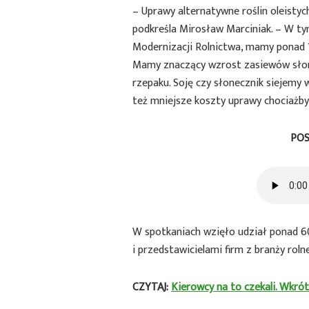
– Uprawy alternatywne roślin oleistych,
podkreśla Mirosław Marciniak. – W tym
Modernizacji Rolnictwa, mamy ponad 
Mamy znaczący wzrost zasiewów słonec
rzepaku. Soję czy słonecznik siejemy w
też mniejsze koszty uprawy chociażb
POS
W spotkaniach wzięło udział ponad 60
i przedstawicielami firm z branży roln
CZYTAJ:
Kierowcy na to czekali. Wkr