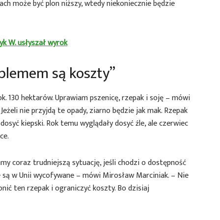
ach może być plon niższy, wtedy niekoniecznie będzie
ryk W. usłyszał wyrok
lemem są koszty”
. 130 hektarów. Uprawiam pszenicę, rzepak i soję – mówi
eżeli nie przyjdą te opady, ziarno będzie jak mak. Rzepak
dosyć kiepski. Rok temu wyglądały dosyć źle, ale czerwiec
ce.
y coraz trudniejszą sytuację, jeśli chodzi o dostępność
e są w Unii wycofywane – mówi Mirosław Marciniak. – Nie
ić ten rzepak i ograniczyć koszty. Bo dzisiaj