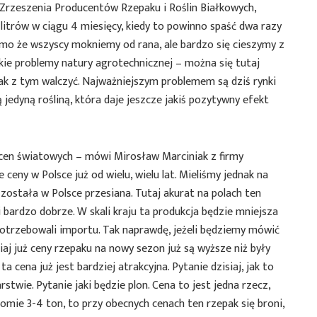
Zrzeszenia Producentów Rzepaku i Roślin Białkowych,
litrów w ciągu 4 miesięcy, kiedy to powinno spaść dwa razy
imo że wszyscy mokniemy od rana, ale bardzo się cieszymy z
tkie problemy natury agrotechnicznej – można się tutaj
ak z tym walczyć. Najważniejszym problemem są dziś rynki
ą jedyną rośliną, która daje jeszcze jakiś pozytywny efekt
cen światowych – mówi Mirosław Marciniak z firmy
 ceny w Polsce już od wielu, wielu lat. Mieliśmy jednak na
została w Polsce przesiana. Tutaj akurat na polach ten
 bardzo dobrze. W skali kraju ta produkcja będzie mniejsza
potrzebowali importu. Tak naprawdę, jeżeli będziemy mówić
iaj już ceny rzepaku na nowy sezon już są wyższe niż były
 cena już jest bardziej atrakcyjna. Pytanie dzisiaj, jak to
twie. Pytanie jaki będzie plon. Cena to jest jedna rzecz,
ziomie 3-4 ton, to przy obecnych cenach ten rzepak się broni,