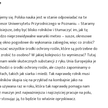
”
dajemy się. Polska nauka jest w stanie odpowiadać na te
fesor Uniwersytetu Przyrodniczego w Poznaniu. – Staramy
siejsze, żeby być blisko rolników i tłumaczyć im, jak tę
dzo nieprzewidywalne warunki meteo – susze, okresowe
się okno pogodowe do wykonania zabiegów, więc co zrobić?
zać wszystkie środki ochrony roślin, które są potrzebne do
robić to osobno? W jakiej kolejności to wymieszać? Tutaj
am wiele skutecznych substancji z ryku. Unia Europejska je
chodzi o środki ochrony roślin, ale często zapominamy o
ch, takich jak siarka i miedź. Tak naprawdę rolnik musi
olników skupia się na przykład na kombajnie jako na
yna używana raz w roku, która tak naprawdę pomaga nam
z maszyn jest najważniejsza i najczęściej pracuje na polu,
 stosując ją, to będzie to właśnie opryskiwacz.