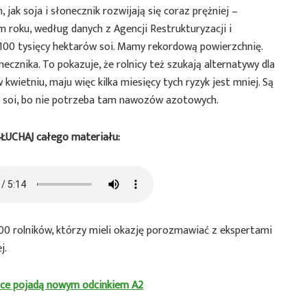
 jak soja i słonecznik rozwijają się coraz prężniej –
 roku, według danych z Agencji Restrukturyzacji i
100 tysięcy hektarów soi. Mamy rekordową powierzchnię.
znika. To pokazuje, że rolnicy też szukają alternatywy dla
 kwietniu, maju więc kilka miesięcy tych ryzyk jest mniej. Są
y soi, bo nie potrzeba tam nawozów azotowych.
ŁUCHAJ całego materiału:
0 rolników, którzy mieli okazję porozmawiać z ekspertami
ej.
ótce pojadą nowym odcinkiem A2