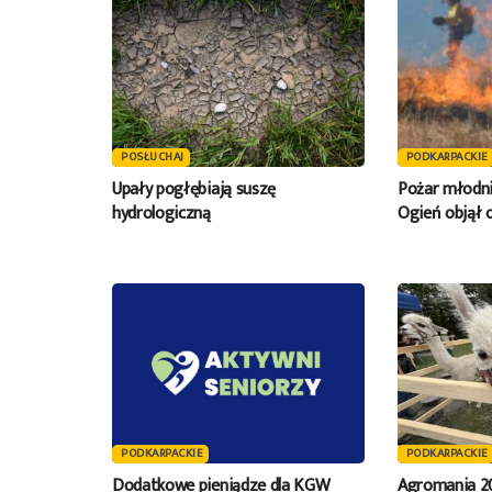
POSŁUCHAJ
PODKARPACKIE
Upały pogłębiają suszę
Pożar młodni
hydrologiczną
Ogień objął 
PODKARPACKIE
PODKARPACKIE
Dodatkowe pieniądze dla KGW
Agromania 2