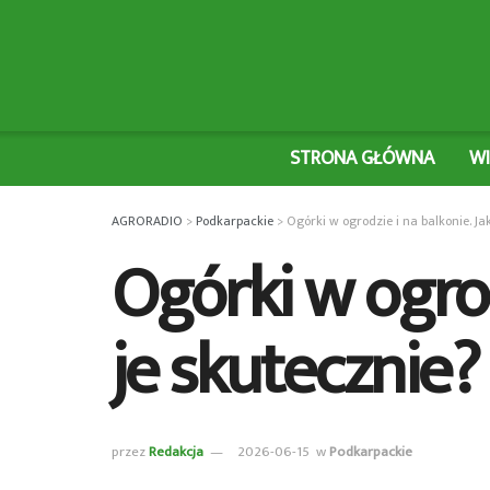
STRONA GŁÓWNA
W
AGRORADIO
>
Podkarpackie
>
Ogórki w ogrodzie i na balkonie. Ja
Ogórki w ogrod
je skutecznie?
przez
Redakcja
2026-06-15
w
Podkarpackie