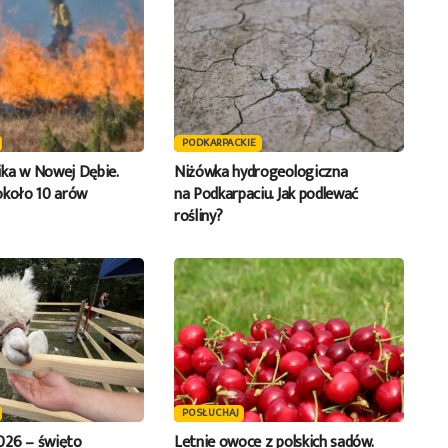
PODKARPACKIE
ka w Nowej Dębie.
Niżówka hydrogeologiczna
około 10 arów
na Podkarpaciu. Jak podlewać
rośliny?
POSŁUCHAJ
026 – święto
Letnie owoce z polskich sadów.