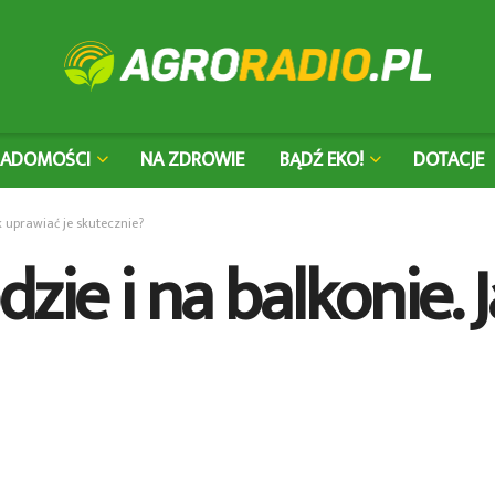
IADOMOŚCI
NA ZDROWIE
BĄDŹ EKO!
DOTACJE
k uprawiać je skutecznie?
zie i na balkonie. 