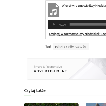
Więcej w rozmowie Ewy Niedział
Odtwarzacz
00:00
plików
dźwiękowych
1.
Więcej w rozmowie Ewy Niedziałek-Szel
Tagi:
polskie radio rzeszów
Czytaj także