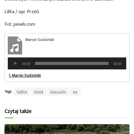
LilKa / opr. PrzeG
Fot. pexels.com
Marcin Sudziński
Odtwarzacz
00:00
00:00
plików
dźwiękowych
1.
Marcin Sudziński
Tagi:
lublin
miód
pszczoły
ue
Czytaj także