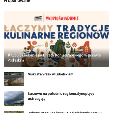
Proponowane
#KupujŚwiadomie na Dniach Konia Arabskiego w Janowie
Podlaskim
Niski stan rzek w Lubelskiem
Burzowo na południu regionu. Synoptycy
ostrzegają