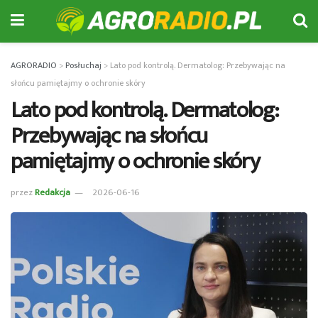
AGRORADIO
>
Posłuchaj
>
Lato pod kontrolą. Dermatolog: Przebywając na
słońcu pamiętajmy o ochronie skóry
Lato pod kontrolą. Dermatolog:
Przebywając na słońcu
pamiętajmy o ochronie skóry
przez
Redakcja
2026-06-16