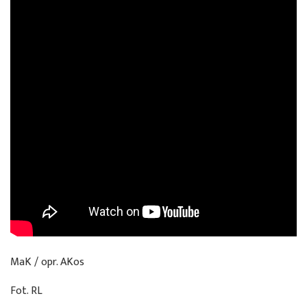
MaK / opr. AKos
Fot. RL