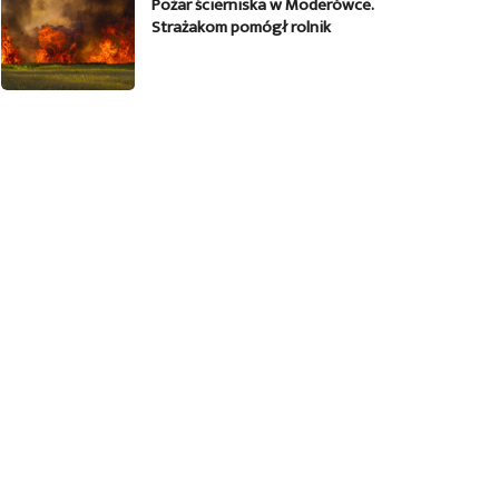
Pożar ścierniska w Moderówce.
Strażakom pomógł rolnik