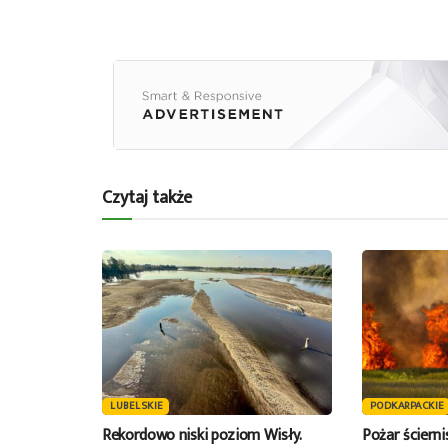
Czytaj także
LUBELSKIE
PODKARPACKIE
Rekordowo niski poziom Wisły.
Pożar ściern