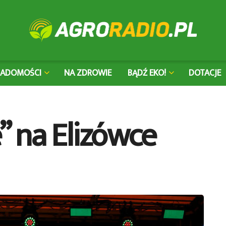
IADOMOŚCI
NA ZDROWIE
BĄDŹ EKO!
DOTACJE
 na Elizówce