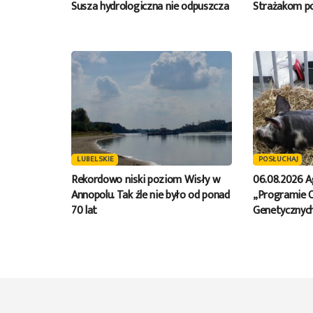
Susza hydrologiczna nie odpuszcza
Strażakom po
LUBELSKIE
POSŁUCHAJ
Rekordowo niski poziom Wisły w
06.08.2026 A
Annopolu. Tak źle nie było od ponad
„Programie 
70 lat
Genetycznych