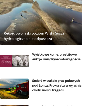
Rekordowo niski poziom Wisły. Susza
hydrologiczna nie odpuszcza
Wyjątkowe konie, prestiżowe
aukcje i międzynarodowi goście
Śmierć w trakcie prac polowych
pod Łomżą. Prokuratura wyjaśnia
okoliczności tragedii