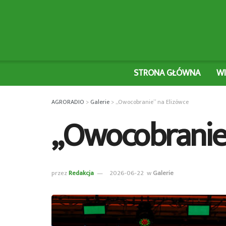
STRONA GŁÓWNA
W
AGRORADIO
>
Galerie
>
„Owocobranie” na Elizówce
„Owocobranie”
przez
Redakcja
2026-06-22
w
Galerie