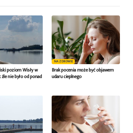
NA ZDROWIE
ski poziom Wisły w
Brak pocenia może być objawem
 źle nie było od ponad
udaru cieplnego