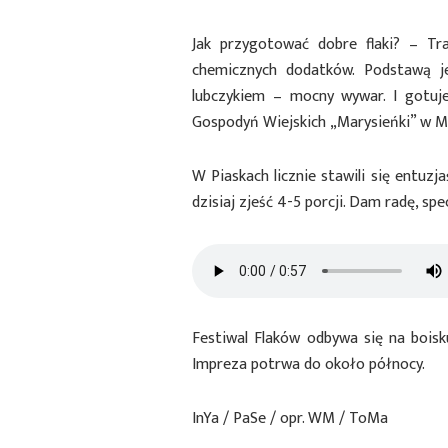
Jak przygotować dobre flaki? – Tra
chemicznych dodatków. Podstawą j
lubczykiem – mocny wywar. I gotu
Gospodyń Wiejskich „Marysieńki” w 
W Piaskach licznie stawili się entuzja
dzisiaj zjeść 4-5 porcji. Dam radę, spe
Festiwal Flaków odbywa się na bois
Impreza potrwa do około północy.
InYa / PaSe / opr. WM / ToMa