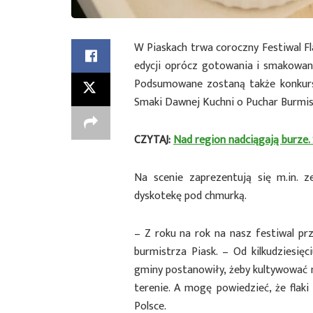
W Piaskach trwa coroczny Festiwal Fl
edycji oprócz gotowania i smakowan
Podsumowane zostaną także konkursy
Smaki Dawnej Kuchni o Puchar Burmis
CZYTAJ:
Nad region nadciągają burze.
Na scenie zaprezentują się m.in. z
dyskotekę pod chmurką.
– Z roku na rok na nasz festiwal pr
burmistrza Piask. – Od kilkudziesi
gminy postanowiły, żeby kultywować n
terenie. A mogę powiedzieć, że flaki 
Polsce.