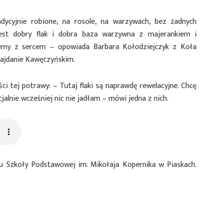
dycyjnie robione, na rosole, na warzywach, bez żadnych
est dobry flak i dobra baza warzywna z majerankiem i
jemy z sercem – opowiada Barbara Kołodziejczyk z Koła
Majdanie Kawęczyńskim.
ści tej potrawy: – Tutaj flaki są naprawdę rewelacyjne. Chcę
cjalnie wcześniej nic nie jadłam – mówi jedna z nich.
ku Szkoły Podstawowej im. Mikołaja Kopernika w Piaskach.