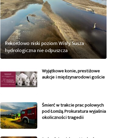
Rekordowo niski poziom Wisły. Susza
hydrologiczna nie odpuszcza
Wyjątkowe konie, prestiżowe
aukcje i międzynarodowi goście
Śmierć w trakcie prac polowych
pod Łomżą. Prokuratura wyjaśnia
okoliczności tragedii