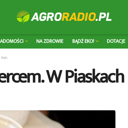
IADOMOŚCI
NA ZDROWIE
BĄDŹ EKO!
DOTACJE
flaki
rcem. W Piaskach k