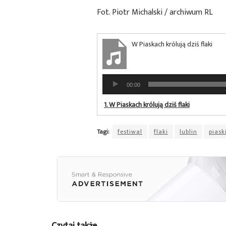
Fot. Piotr Michalski / archiwum RL
W Piaskach królują dziś flaki
Odtwarzacz
00:00
plików
dźwiękowych
1.
W Piaskach królują dziś flaki
Tagi:
festiwal
flaki
lublin
piask
Czytaj także