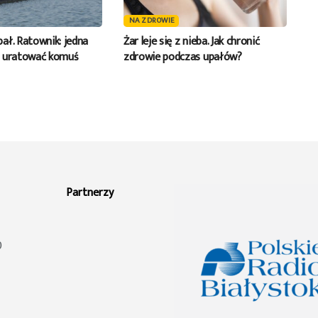
NA ZDROWIE
ał. Ratownik: jedna
Żar leje się z nieba. Jak chronić
e uratować komuś
zdrowie podczas upałów?
Partnerzy
0