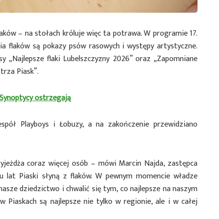
aków – na stołach króluje więc ta potrawa. W programie 17.
ia flaków są pokazy psów rasowych i występy artystyczne.
 „Najlepsze flaki Lubelszczyzny 2026” oraz „Zapomniane
trza Piask”.
 Synoptycy ostrzegają
espół Playboys i Łobuzy, a na zakończenie przewidziano
zyjeżdża coraz więcej osób – mówi Marcin Najda, zastępca
ęciu lat Piaski słyną z flaków. W pewnym momencie władze
asze dziedzictwo i chwalić się tym, co najlepsze na naszym
w Piaskach są najlepsze nie tylko w regionie, ale i w całej