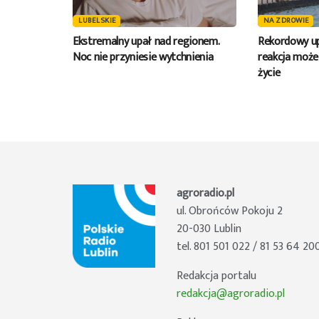
LUBELSKIE
NA ZDROWIE
Ekstremalny upał nad regionem.
Rekordowy up
Noc nie przyniesie wytchnienia
reakcja moż
życie
agroradio.pl
ul. Obrońców Pokoju 2
20-030 Lublin
tel. 801 501 022 / 81 53 64 20
Redakcja portalu
redakcja@agroradio.pl