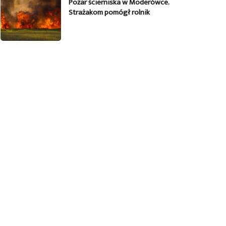
Pożar ścierniska w Moderówce.
Strażakom pomógł rolnik