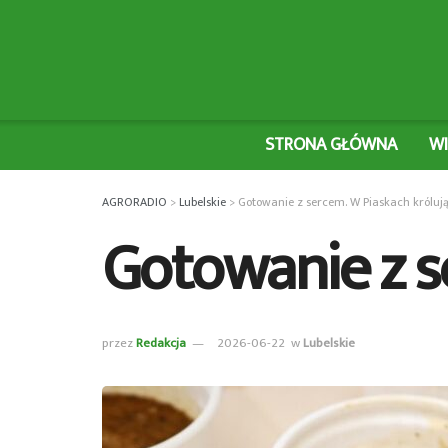
STRONA GŁÓWNA
W
AGRORADIO
>
Lubelskie
>
Gotowanie z sercem. W Piaskach królują 
Gotowanie z se
przez
Redakcja
2026-06-22
w
Lubelskie