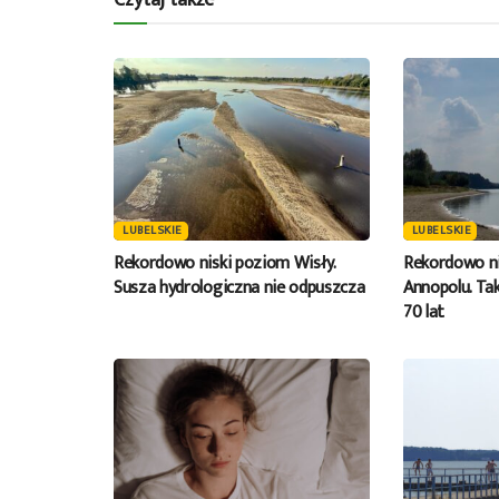
LUBELSKIE
LUBELSKIE
Rekordowo niski poziom Wisły.
Rekordowo ni
Susza hydrologiczna nie odpuszcza
Annopolu. Tak
70 lat