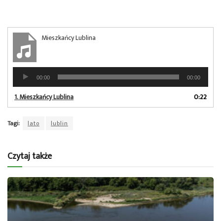
Mieszkańcy Lublina
Odtwarzacz
00:00
00:00
plików
dźwiękowych
1.
Mieszkańcy Lublina
0:22
Tagi:
lato
lublin
Czytaj także