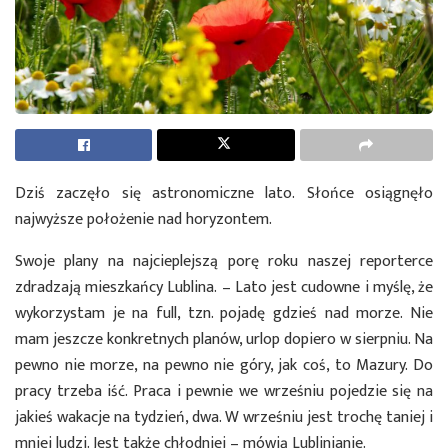
Dziś zaczęło się astronomiczne lato. Słońce osiągnęło
najwyższe położenie nad horyzontem.
Swoje plany na najcieplejszą porę roku naszej reporterce
zdradzają mieszkańcy Lublina. – Lato jest cudowne i myślę, że
wykorzystam je na full, tzn. pojadę gdzieś nad morze. Nie
mam jeszcze konkretnych planów, urlop dopiero w sierpniu. Na
pewno nie morze, na pewno nie góry, jak coś, to Mazury. Do
pracy trzeba iść. Praca i pewnie we wrześniu pojedzie się na
jakieś wakacje na tydzień, dwa. W wrześniu jest trochę taniej i
mniej ludzi. Jest także chłodniej – mówią Lublinianie.