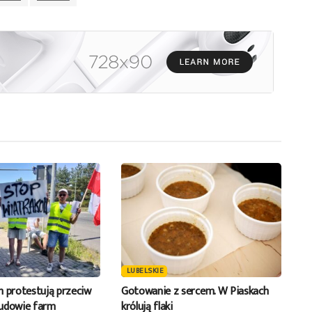
dołu
aby
zwiększyć
lub
zmniejszyć
głośność.
LUBELSKIE
h protestują przeciw
Gotowanie z sercem. W Piaskach
budowie farm
królują flaki