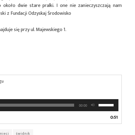
o około dwie stare pralki. I one nie zanieczyszczają nam
ski z Fundacji Odzyskaj Środowisko
najduje się przy ul. Majewskiego 1.
ngu
Używaj
00:00
strzałek
do
0:51
góry
oraz
mieci
świdnik
do