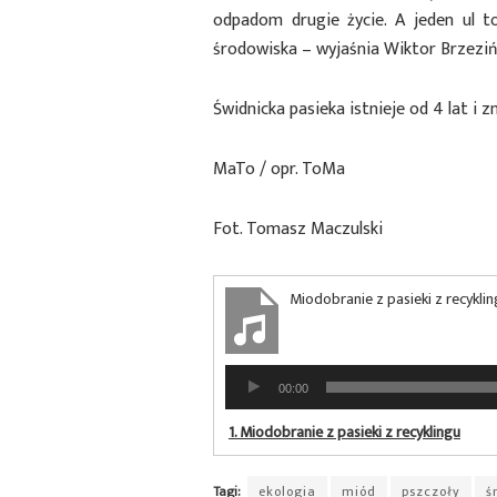
odpadom drugie życie. A jeden ul t
środowiska – wyjaśnia Wiktor Brzeziń
Świdnicka pasieka istnieje od 4 lat i z
MaTo / opr. ToMa
Fot. Tomasz Maczulski
Miodobranie z pasieki z recykli
Odtwarzacz
00:00
plików
dźwiękowych
1.
Miodobranie z pasieki z recyklingu
Tagi:
ekologia
miód
pszczoły
ś