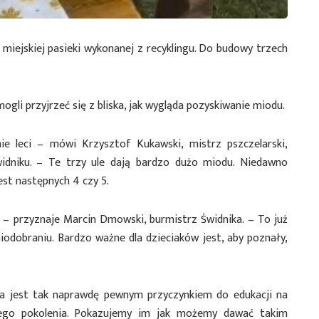
miejskiej pasieki wykonanej z recyklingu. Do budowy trzech
ogli przyjrzeć się z bliska, jak wygląda pozyskiwanie miodu.
nie leci – mówi Krzysztof Kukawski, mistrz pszczelarski,
widniku. – Te trzy ule dają bardzo dużo miodu. Niedawno
jest następnych 4 czy 5.
u – przyznaje Marcin Dmowski, burmistrz Świdnika. – To już
miodobraniu. Bardzo ważne dla dzieciaków jest, aby poznały,
eka jest tak naprawdę pewnym przyczynkiem do edukacji na
zego pokolenia. Pokazujemy im jak możemy dawać takim