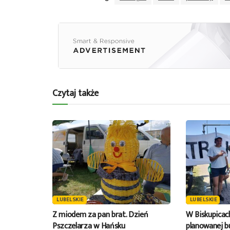
Czytaj także
LUBELSKIE
LUBELSKIE
Z miodem za pan brat. Dzień
W Biskupicac
Pszczelarza w Hańsku
planowanej 