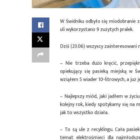
W Świdniku odbyło się miodobranie z 
uli wykorzystano 9 zużytych pralek.
Dziś (23.06) wszyscy zainteresowani m
– Nie trzeba dużo kręcić, przepięk
opiekujący się pasieką miejską w Ś
wziąłem 5 wiader 10-litrowych, a już 
– Najlepszy miód, jaki jadłem w życi
kolejny rok, kiedy spotykamy się na 
jak to wszystko działa.
– To są ule z recyklingu. Cała pasi
temat elektrośmieci dla najmłods