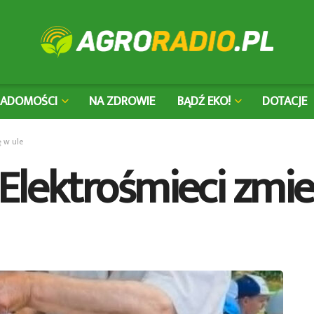
IADOMOŚCI
NA ZDROWIE
BĄDŹ EKO!
DOTACJE
ę w ule
 Elektrośmieci zmie