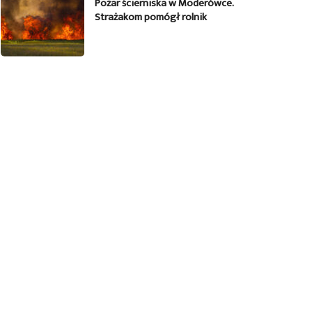
Pożar ścierniska w Moderówce.
Strażakom pomógł rolnik