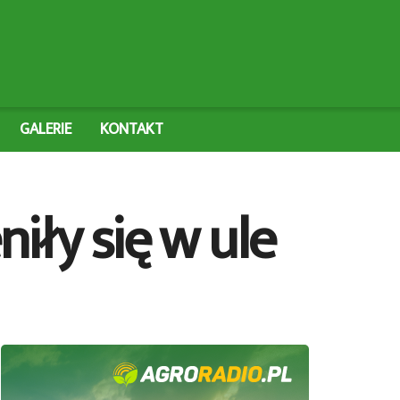
GALERIE
KONTAKT
niły się w ule