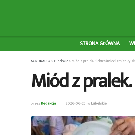
STRONA GŁÓWNA
W
AGRORADIO
>
Lubelskie
>
Miód z pralek. Elektrośmieci zmieniły si
Miód z pralek.
przez
Redakcja
2026-06-23
w
Lubelskie