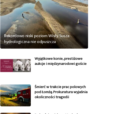
Rekordowo niski poziom Wisły. Susza
hydrologiczna nie odpuszcza
Wyjątkowe konie, prestiżowe
aukcje i międzynarodowi goście
Śmierć w trakcie prac polowych
pod Łomżą. Prokuratura wyjaśnia
okoliczności tragedii