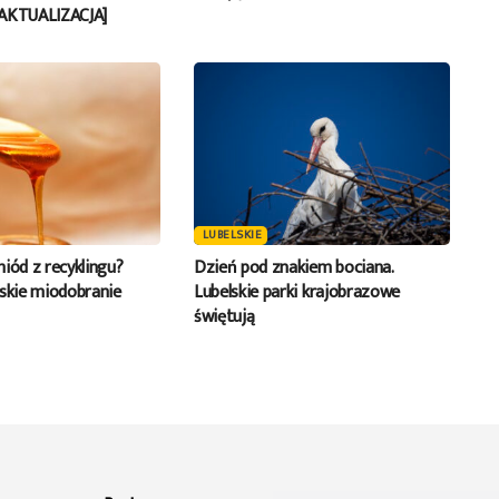
[AKTUALIZACJA]
LUBELSKIE
iód z recyklingu?
Dzień pod znakiem bociana.
jskie miodobranie
Lubelskie parki krajobrazowe
świętują