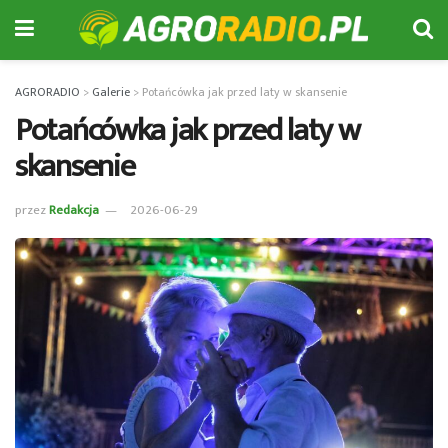
AGRORADIO
>
Galerie
>
Potańcówka jak przed laty w skansenie
Potańcówka jak przed laty w
skansenie
przez
Redakcja
2026-06-29