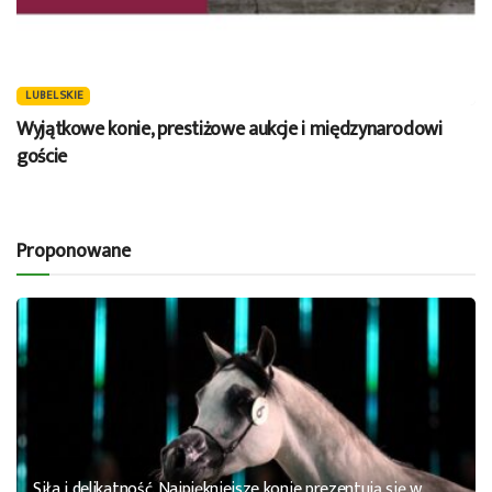
LUBELSKIE
Wyjątkowe konie, prestiżowe aukcje i międzynarodowi
goście
Proponowane
Siła i delikatność. Najpiękniejsze konie prezentują się w