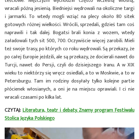
teściowe. Mężczyźni wychodzili często wczesną wiosną,
wracali późną jesienią. Biedniejsi wędrowali na okoliczne targi
i jarmarki. To wtedy mogli wziąć na plecy około 80 sitek
gotowych różnej wielkości. Wrócili, sprzedali, gdzieś tam coś
naprawili i tak dalej. Bogatsi brali konia z wozem, wtedy
załadowali tych sit 500, 700. Oczywiście więcej zarobili. Mieli
też swoje trasy, po których co roku wędrowali. Są przekazy, że
po całej Europie jeździli, ale są przekazy, że docierali nawet do
Turcji, nawet do Persji, czyli do dzisiejszego Iranu. A w XIX
wieku to niektórzy się wręcz osiedlali, a to w Moskwie, a to w
Petersburgu. Tam im rodziny dosyłały tylko kolejne partie
płócienek włosianych, a oni je na miejscu oprawiali. I ci nie
wracali czasami po kilka lat.
CZYTAJ:
Literatura, teatr i debaty. Znamy program Festiwalu
Stolica Języka Polskiego