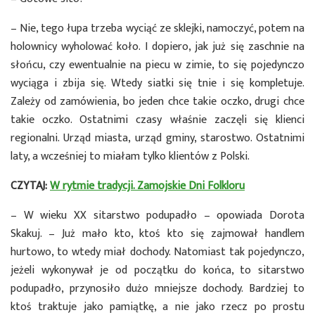
– Nie, tego łupa trzeba wyciąć ze sklejki, namoczyć, potem na
holownicy wyholować koło. I dopiero, jak już się zaschnie na
słońcu, czy ewentualnie na piecu w zimie, to się pojedynczo
wyciąga i zbija się. Wtedy siatki się tnie i się kompletuje.
Zależy od zamówienia, bo jeden chce takie oczko, drugi chce
takie oczko. Ostatnimi czasy właśnie zaczęli się klienci
regionalni. Urząd miasta, urząd gminy, starostwo. Ostatnimi
laty, a wcześniej to miałam tylko klientów z Polski.
CZYTAJ:
W rytmie tradycji. Zamojskie Dni Folkloru
– W wieku XX sitarstwo podupadło – opowiada Dorota
Skakuj. – Już mało kto, ktoś kto się zajmował handlem
hurtowo, to wtedy miał dochody. Natomiast tak pojedynczo,
jeżeli wykonywał je od początku do końca, to sitarstwo
podupadło, przynosiło dużo mniejsze dochody. Bardziej to
ktoś traktuje jako pamiątkę, a nie jako rzecz po prostu