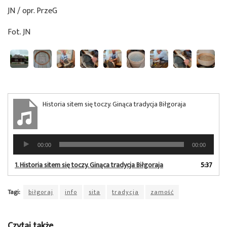
JN / opr. PrzeG
Fot. JN
Historia sitem się toczy. Ginąca tradycja Biłgoraja
Odtwarzacz
00:00
00:00
plików
dźwiękowych
1.
Historia sitem się toczy. Ginąca tradycja Biłgoraja
5:37
Tagi:
biłgoraj
info
sita
tradycja
zamość
Czytaj także