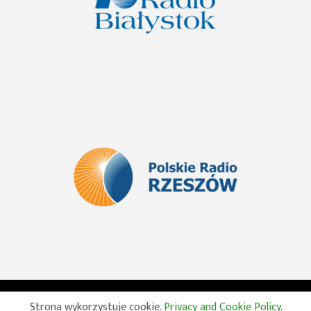
© 2026 Wszelkie prawa zastrzeżone. Radio Lublin S.A. w
Strona wykorzystuje cookie.
Privacy and Cookie Policy
.