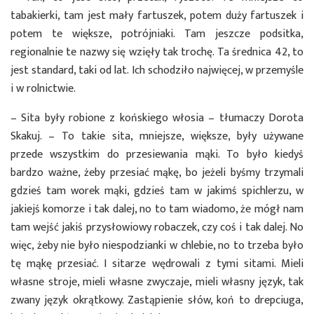
tabakierki, tam jest mały fartuszek, potem duży fartuszek i
potem te większe, potrójniaki. Tam jeszcze podsitka,
regionalnie te nazwy się wzięły tak trochę. Ta średnica 42, to
jest standard, taki od lat. Ich schodziło najwięcej, w przemyśle
i w rolnictwie.
– Sita były robione z końskiego włosia – tłumaczy Dorota
Skakuj. – To takie sita, mniejsze, większe, były używane
przede wszystkim do przesiewania mąki. To było kiedyś
bardzo ważne, żeby przesiać mąkę, bo jeżeli byśmy trzymali
gdzieś tam worek mąki, gdzieś tam w jakimś spichlerzu, w
jakiejś komorze i tak dalej, no to tam wiadomo, że mógł nam
tam wejść jakiś przysłowiowy robaczek, czy coś i tak dalej. No
więc, żeby nie było niespodzianki w chlebie, no to trzeba było
tę mąkę przesiać. I sitarze wędrowali z tymi sitami. Mieli
własne stroje, mieli własne zwyczaje, mieli własny język, tak
zwany język okrątkowy. Zastąpienie słów, koń to drepciuga,