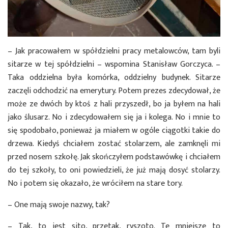
– Jak pracowałem w spółdzielni pracy metalowców, tam byli
sitarze w tej spółdzielni – wspomina Stanisław Gorczyca. –
Taka oddzielna była komórka, oddzielny budynek. Sitarze
zaczęli odchodzić na emerytury. Potem prezes zdecydował, że
może ze dwóch by ktoś z hali przyszedł, bo ja byłem na hali
jako ślusarz. No i zdecydowałem się ja i kolega. No i mnie to
się spodobało, ponieważ ja miałem w ogóle ciągotki takie do
drzewa. Kiedyś chciałem zostać stolarzem, ale zamknęli mi
przed nosem szkołę. Jak skończyłem podstawówkę i chciałem
do tej szkoły, to oni powiedzieli, że już mają dosyć stolarzy.
No i potem się okazało, że wróciłem na stare tory.
– One mają swoje nazwy, tak?
– Tak, to jest sito, przetak, ryszoto. Te mniejsze to