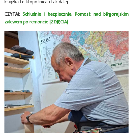
książka to kłopotnica i tak dalej.
CZYTAJ:
Schludnie i bezpiecznie. Pomost nad biłgorajskim
zalewem po remoncie [ZDJĘCIA]