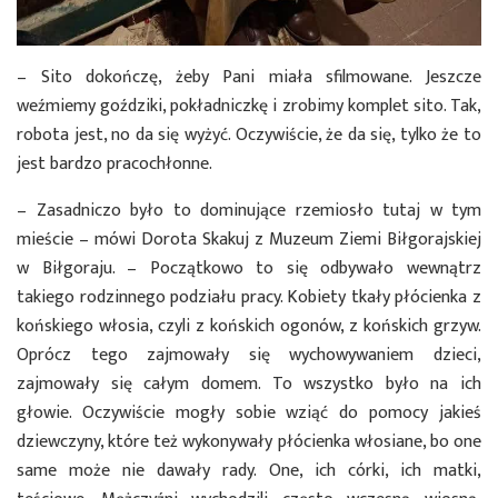
– Sito dokończę, żeby Pani miała sfilmowane. Jeszcze
weźmiemy goździki, pokładniczkę i zrobimy komplet sito. Tak,
robota jest, no da się wyżyć. Oczywiście, że da się, tylko że to
jest bardzo pracochłonne.
– Zasadniczo było to dominujące rzemiosło tutaj w tym
mieście – mówi Dorota Skakuj z Muzeum Ziemi Biłgorajskiej
w Biłgoraju. – Początkowo to się odbywało wewnątrz
takiego rodzinnego podziału pracy. Kobiety tkały płócienka z
końskiego włosia, czyli z końskich ogonów, z końskich grzyw.
Oprócz tego zajmowały się wychowywaniem dzieci,
zajmowały się całym domem. To wszystko było na ich
głowie. Oczywiście mogły sobie wziąć do pomocy jakieś
dziewczyny, które też wykonywały płócienka włosiane, bo one
same może nie dawały rady. One, ich córki, ich matki,