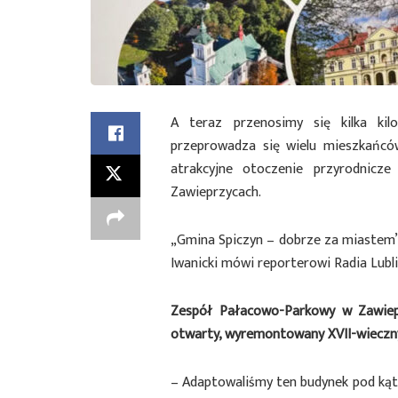
A teraz przenosimy się kilka kil
przeprowadza się wielu mieszkańcó
atrakcyjne otoczenie przyrodnic
Zawieprzycach.
„Gmina Spiczyn – dobrze za miastem
Iwanicki mówi reporterowi Radia Lubl
Zespół Pałacowo-Parkowy w Zawiepr
otwarty, wyremontowany XVII-wieczny
– Adaptowaliśmy ten budynek pod kąt