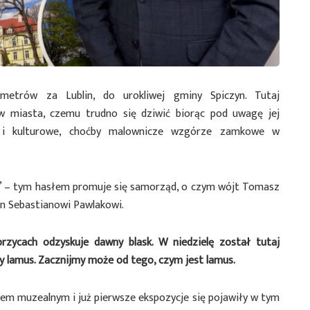
ometrów za Lublin, do urokliwej gminy Spiczyn. Tutaj
w miasta, czemu trudno się dziwić biorąc pod uwagę jej
ze i kulturowe, choćby malownicze wzgórze zamkowe w
” – tym hasłem promuje się samorząd, o czym wójt Tomasz
in Sebastianowi Pawlakowi.
zycach odzyskuje dawny blask. W niedzielę został tutaj
 lamus. Zacznijmy może od tego, czym jest lamus.
em muzealnym i już pierwsze ekspozycje się pojawiły w tym