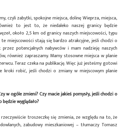
y, czyli zabytki, spokojne miejsca, dolinę Wieprza, miejsca,
wnież to jest to, że niedaleko naszej granicy będzie
węzeł, około 2,5 km od granicy naszych miejscowości, typu
 te miejscowości stają się bardzo atrakcyjne, jeśli chodzi o
ek przez potencjalnych nabywców i mam nadzieję naszych
orów, również zapraszamy. Mamy stosowne miejsca w planie
erwcu. Teraz czeka na publikację. Więc już jesteśmy gotowi
ne kroki robić, jeśli chodzi o zmiany w miejscowym planie
zy w ogóle zmieni? Czy macie jakieś pomysły, jeśli chodzi o
to będzie wyglądało?
o rzeczywiście troszeczkę się zmienia, ze względu na to, że
udowlanych, zabudowy mieszkaniowej – tłumaczy Tomasz