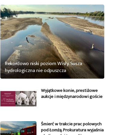
Rekordowo niski poziom Wisły. Susza
hydrologiczna nie odpuszcza
Wyjątkowe konie, prestiżowe
aukcje i międzynarodowi goście
Śmierć w trakcie prac polowych
pod Łomżą. Prokuratura wyjaśnia