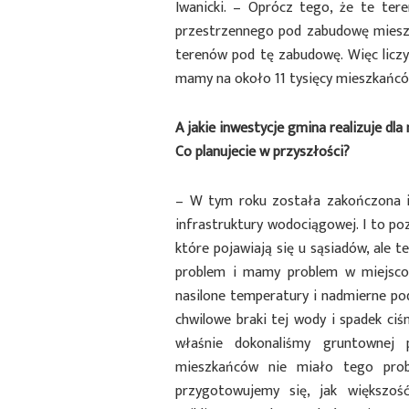
Iwanicki. – Oprócz tego, że te ter
przestrzennego pod zabudowę miesz
terenów pod tę zabudowę. Więc licz
mamy na około 11 tysięcy mieszkańców
A jakie inwestycje gmina realizuje dl
Co planujecie w przyszłości?
– W tym roku została zakończona inw
infrastruktury wodociągowej. I to p
które pojawiają się u sąsiadów, ale 
problem i mamy problem w miejscow
nasilone temperatury i nadmierne p
chwilowe braki tej wody i spadek ciś
właśnie dokonaliśmy gruntownej 
mieszkańców nie miało tego probl
przygotowujemy się, jak większoś