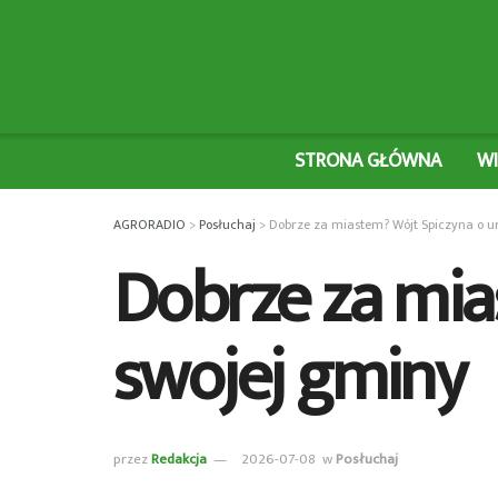
STRONA GŁÓWNA
W
AGRORADIO
>
Posłuchaj
>
Dobrze za miastem? Wójt Spiczyna o u
Dobrze za mia
swojej gminy
przez
Redakcja
2026-07-08
w
Posłuchaj