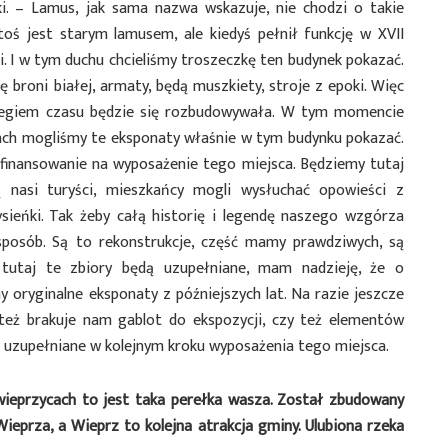
. – Lamus, jak sama nazwa wskazuje, nie chodzi o takie
toś jest starym lamusem, ale kiedyś pełnił funkcję w XVII
i. I w tym duchu chcieliśmy troszeczkę ten budynek pokazać.
 broni białej, armaty, będą muszkiety, stroje z epoki. Więc
biegiem czasu będzie się rozbudowywała. W tym momencie
ach mogliśmy te eksponaty właśnie w tym budynku pokazać.
finansowanie na wyposażenie tego miejsca. Będziemy tutaj
ą nasi turyści, mieszkańcy mogli wysłuchać opowieści z
ysieńki. Tak żeby całą historię i legendę naszego wzgórza
osób. Są to rekonstrukcje, część mamy prawdziwych, są
 tutaj te zbiory będą uzupełniane, mam nadzieję, że o
oryginalne eksponaty z późniejszych lat. Na razie jeszcze
 też brakuje nam gablot do ekspozycji, czy też elementów
 uzupełniane w kolejnym kroku wyposażenia tego miejsca.
eprzycach to jest taka perełka wasza. Został zbudowany
eprza, a Wieprz to kolejna atrakcja gminy. Ulubiona rzeka