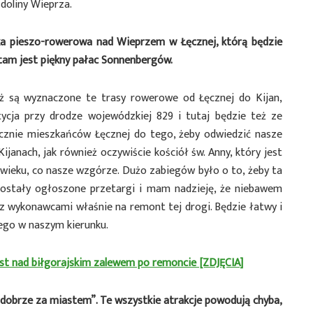
doliny Wieprza.
ka pieszo-rowerowa nad Wieprzem w Łęcznej, którą będzie
 tam jest piękny pałac Sonnenbergów.
uż są wyznaczone te trasy rowerowe od Łęcznej do Kijan,
ycja przy drodze wojewódzkiej 829 i tutaj będzie też ze
cznie mieszkańców Łęcznej do tego, żeby odwiedzić nasze
janach, jak również oczywiście kościół św. Anny, który jest
wieku, co nasze wzgórze. Dużo zabiegów było o to, żeby ta
stały ogłoszone przetargi i mam nadzieję, że niebawem
 wykonawcami właśnie na remont tej drogi. Będzie łatwy i
ego w naszym kierunku.
ost nad biłgorajskim zalewem po remoncie [ZDJĘCIA]
dobrze za miastem”. Te wszystkie atrakcje powodują chyba,