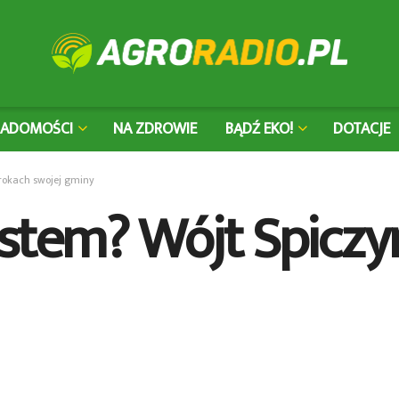
IADOMOŚCI
NA ZDROWIE
BĄDŹ EKO!
DOTACJE
rokach swojej gminy
stem? Wójt Spiczy