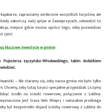
ę kajakarze, zapraszamy serdecznie wszystkich turystów, ale
y kiedy zakończą swój spływ w Zawieprzycach, odwiedzić to
rakcja, miejsce gdzie można oprócz tego, żeby pozwiedzać
ś zjeść.
ają kluczowe inwestycje w gminie
do Pojezierza Łęczyńsko-Włodawskiego, takim dodatkiem
wiedzieć.
wanicki. – Ale staramy się, żeby nasza gmina nie było tylko
 Chcemy, żeby tutaj turyści specjalnie przyjeżdżali. Liczymy
obyć środki na ścieżki rowerowe, połączenie z Lublina.
yznaczona jest trasa Velo Wieprz i naturalnie przebiega
żeby był bezpośredni dojazd ścieżką rowerową z Lublina do