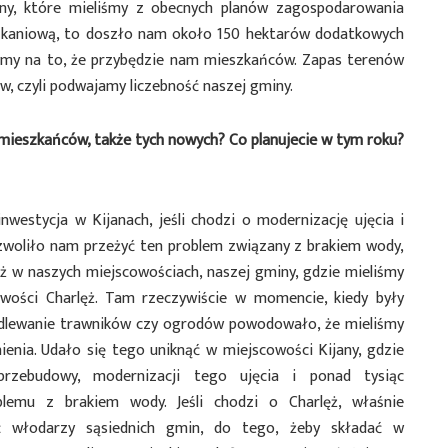
eny, które mieliśmy z obecnych planów zagospodarowania
kaniową, to doszło nam około 150 hektarów dodatkowych
ymy na to, że przybędzie nam mieszkańców. Zapas terenów
, czyli podwajamy liczebność naszej gminy.
a mieszkańców, także tych nowych? Co planujecie w tym roku?
estycja w Kijanach, jeśli chodzi o modernizację ujęcia i
ozwoliło nam przeżyć ten problem związany z brakiem wody,
też w naszych miejscowościach, naszej gminy, gdzie mieliśmy
ości Charlęż. Tam rzeczywiście w momencie, kiedy były
odlewanie trawników czy ogrodów powodowało, że mieliśmy
nienia. Udało się tego uniknąć w miejscowości Kijany, gdzie
przebudowy, modernizacji tego ujęcia i ponad tysiąc
emu z brakiem wody. Jeśli chodzi o Charlęż, właśnie
ć włodarzy sąsiednich gmin, do tego, żeby składać w