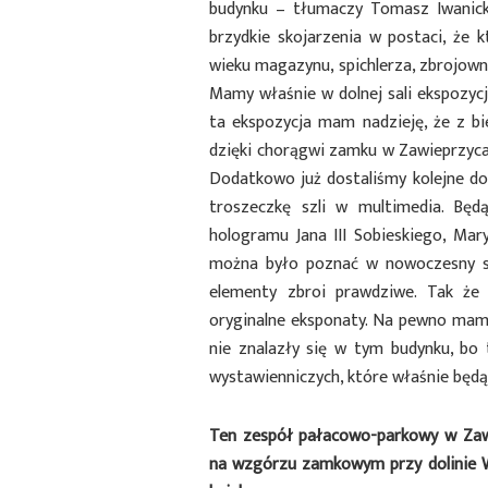
budynku – tłumaczy Tomasz Iwanicki
brzydkie skojarzenia w postaci, że k
wieku magazynu, spichlerza, zbrojown
Mamy właśnie w dolnej sali ekspozycję
ta ekspozycja mam nadzieję, że z 
dzięki chorągwi zamku w Zawieprzyc
Dodatkowo już dostaliśmy kolejne do
troszeczkę szli w multimedia. Będ
hologramu Jana III Sobieskiego, Mar
można było poznać w nowoczesny sp
elementy zbroi prawdziwe. Tak że
oryginalne eksponaty. Na pewno mamy 
nie znalazły się w tym budynku, bo
wystawienniczych, które właśnie będą
Ten zespół pałacowo-parkowy w Zawi
na wzgórzu zamkowym przy dolinie Wi