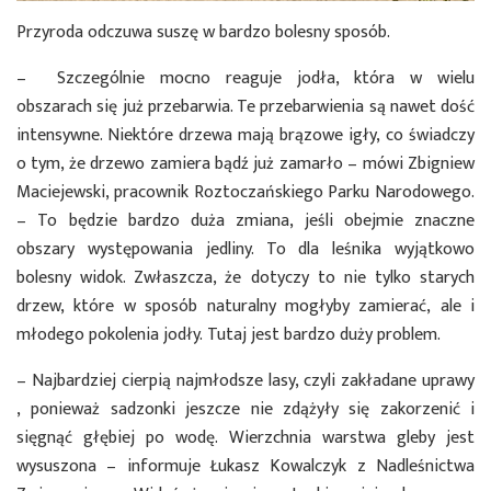
Przyroda odczuwa suszę w bardzo bolesny sposób.
– Szczególnie mocno reaguje jodła, która w wielu
obszarach się już przebarwia. Te przebarwienia są nawet dość
intensywne. Niektóre drzewa mają brązowe igły, co świadczy
o tym, że drzewo zamiera bądź już zamarło – mówi Zbigniew
Maciejewski, pracownik Roztoczańskiego Parku Narodowego.
– To będzie bardzo duża zmiana, jeśli obejmie znaczne
obszary występowania jedliny. To dla leśnika wyjątkowo
bolesny widok. Zwłaszcza, że dotyczy to nie tylko starych
drzew, które w sposób naturalny mogłyby zamierać, ale i
młodego pokolenia jodły. Tutaj jest bardzo duży problem.
– Najbardziej cierpią najmłodsze lasy, czyli zakładane uprawy
, ponieważ sadzonki jeszcze nie zdążyły się zakorzenić i
sięgnąć głębiej po wodę. Wierzchnia warstwa gleby jest
wysuszona – informuje Łukasz Kowalczyk z Nadleśnictwa