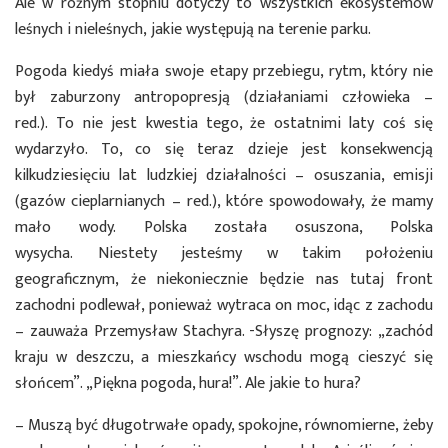
Ale w różnym stopniu dotyczy to wszystkich ekosystemów
leśnych i nieleśnych, jakie występują na terenie parku.
Pogoda kiedyś miała swoje etapy przebiegu, rytm, który nie
był zaburzony antropopresją (działaniami człowieka –
red.). To nie jest kwestia tego, że ostatnimi laty coś się
wydarzyło. To, co się teraz dzieje jest konsekwencją
kilkudziesięciu lat ludzkiej działalności – osuszania, emisji
(gazów cieplarnianych – red.), które spowodowały, że mamy
mało wody. Polska została osuszona, Polska
wysycha. Niestety jesteśmy w takim położeniu
geograficznym, że niekoniecznie będzie nas tutaj front
zachodni podlewał, ponieważ wytraca on moc, idąc z zachodu
– zauważa Przemysław Stachyra. -Słyszę prognozy: „zachód
kraju w deszczu, a mieszkańcy wschodu mogą cieszyć się
słońcem”. „Piękna pogoda, hura!”. Ale jakie to hura?
– Muszą być długotrwałe opady, spokojne, równomierne, żeby