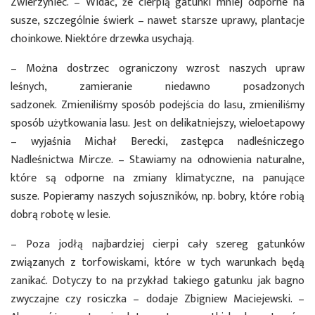
Zwierzyniec. – Widać, że cierpią gatunki mniej odporne na
susze, szczególnie świerk – nawet starsze uprawy, plantacje
choinkowe. Niektóre drzewka usychają.
– Można dostrzec ograniczony wzrost naszych upraw
leśnych, zamieranie niedawno posadzonych
sadzonek. Zmieniliśmy sposób podejścia do lasu, zmieniliśmy
sposób użytkowania lasu. Jest on delikatniejszy, wieloetapowy
– wyjaśnia Michał Berecki, zastępca nadleśniczego
Nadleśnictwa Mircze. – Stawiamy na odnowienia naturalne,
które są odporne na zmiany klimatyczne, na panujące
susze. Popieramy naszych sojuszników, np. bobry, które robią
dobrą robotę w lesie.
– Poza jodłą najbardziej cierpi cały szereg gatunków
związanych z torfowiskami, które w tych warunkach będą
zanikać. Dotyczy to na przykład takiego gatunku jak bagno
zwyczajne czy rosiczka – dodaje Zbigniew Maciejewski. –