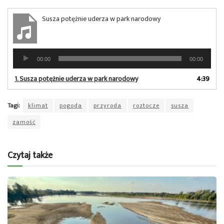
Susza potężnie uderza w park narodowy
Odtwarzacz
00:00
00:00
plików
dźwiękowych
1.
Susza potężnie uderza w park narodowy
4:39
Tagi:
klimat
pogoda
przyroda
roztocze
susza
zamość
Czytaj także