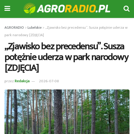
AGRORADIO
>
Lubelskie
>
„Zjawisko bez precedensu”. Susza potężnie uderza w
park narodowy [ZDJĘCIA]
„Zjawisko bez precedensu”. Susza
potężnie uderza w park narodowy
[ZDJĘCIA]
przez
Redakcja
2026-07-08