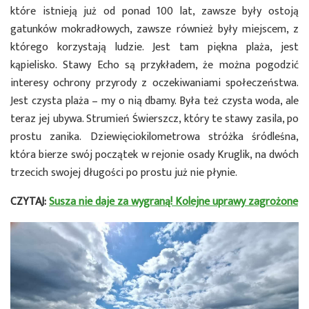
które istnieją już od ponad 100 lat, zawsze były ostoją
gatunków mokradłowych, zawsze również były miejscem, z
którego korzystają ludzie. Jest tam piękna plaża, jest
kąpielisko. Stawy Echo są przykładem, że można pogodzić
interesy ochrony przyrody z oczekiwaniami społeczeństwa.
Jest czysta plaża – my o nią dbamy. Była też czysta woda, ale
teraz jej ubywa. Strumień Świerszcz, który te stawy zasila, po
prostu zanika. Dziewięciokilometrowa stróżka śródleśna,
która bierze swój początek w rejonie osady Kruglik, na dwóch
trzecich swojej długości po prostu już nie płynie.
CZYTAJ:
Susza nie daje za wygraną! Kolejne uprawy zagrożone