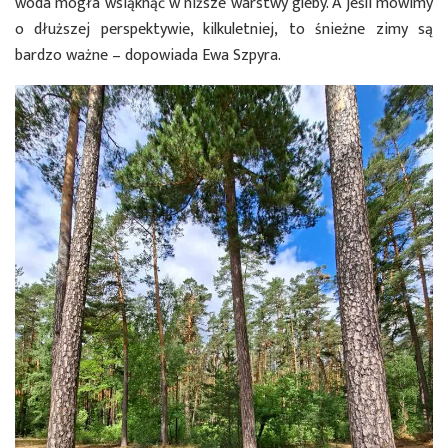
woda mogła wsiąknąć w niższe warstwy gleby. A jeśli mówimy
o dłuższej perspektywie, kilkuletniej, to śnieżne zimy są
bardzo ważne – dopowiada Ewa Szpyra.