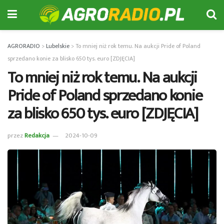
AGRORADIO
>
Lubelskie
>
To mniej niż rok temu. Na aukcji Pride of Poland
sprzedano konie za blisko 650 tys. euro [ZDJĘCIA]
To mniej niż rok temu. Na aukcji
Pride of Poland sprzedano konie
za blisko 650 tys. euro [ZDJĘCIA]
przez
Redakcja
2024-10-09