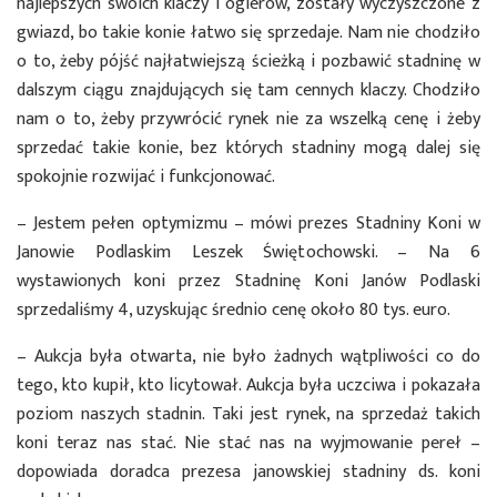
najlepszych swoich klaczy i ogierów, zostały wyczyszczone z
gwiazd, bo takie konie łatwo się sprzedaje. Nam nie chodziło
o to, żeby pójść najłatwiejszą ścieżką i pozbawić stadninę w
dalszym ciągu znajdujących się tam cennych klaczy. Chodziło
nam o to, żeby przywrócić rynek nie za wszelką cenę i żeby
sprzedać takie konie, bez których stadniny mogą dalej się
spokojnie rozwijać i funkcjonować.
– Jestem pełen optymizmu – mówi prezes Stadniny Koni w
Janowie Podlaskim Leszek Świętochowski. – Na 6
wystawionych koni przez Stadninę Koni Janów Podlaski
sprzedaliśmy 4, uzyskując średnio cenę około 80 tys. euro.
– Aukcja była otwarta, nie było żadnych wątpliwości co do
tego, kto kupił, kto licytował. Aukcja była uczciwa i pokazała
poziom naszych stadnin. Taki jest rynek, na sprzedaż takich
koni teraz nas stać. Nie stać nas na wyjmowanie pereł –
dopowiada doradca prezesa janowskiej stadniny ds. koni