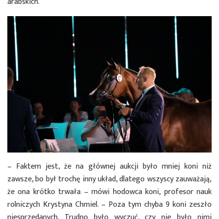
arabskich.
– Faktem jest, że na głównej aukcji było mniej koni niż
zawsze, bo był trochę inny układ, dlatego wszyscy zauważają,
że ona krótko trwała – mówi hodowca koni, profesor nauk
rolniczych Krystyna Chmiel. – Poza tym chyba 9 koni zeszło
niesprzedanych. Trudno było wyczuć, czy nie było nimi