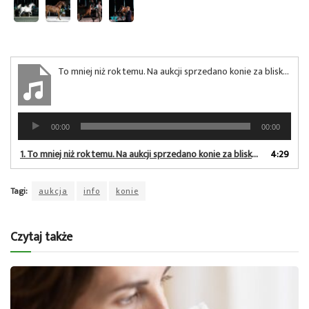
To mniej niż rok temu. Na aukcji sprzedano konie za blisko 650 tys. euro
Odtwarzacz
00:00
00:00
plików
dźwiękowych
1.
To mniej niż rok temu. Na aukcji sprzedano konie za blisko 650 tys. euro
4:29
Tagi:
aukcja
info
konie
Czytaj także