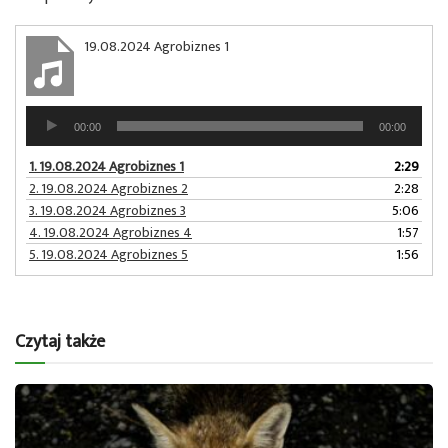
19.08.2024 Agrobiznes 1
Odtwarzacz
00:00
00:00
plików
dźwiękowych
1.
19.08.2024 Agrobiznes 1
2:29
2.
19.08.2024 Agrobiznes 2
2:28
3.
19.08.2024 Agrobiznes 3
5:06
4.
19.08.2024 Agrobiznes 4
1:57
5.
19.08.2024 Agrobiznes 5
1:56
Czytaj także