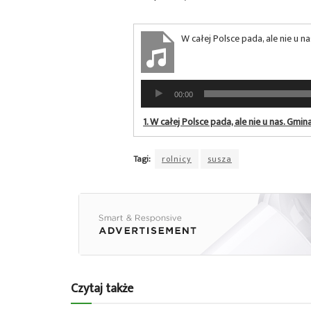
W całej Polsce pada, ale nie u 
Odtwarzacz
00:00
plików
dźwiękowych
1.
W całej Polsce pada, ale nie u nas. Gmi
Tagi:
rolnicy
susza
Czytaj także