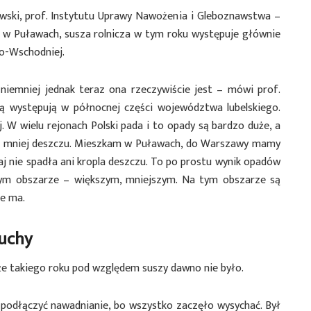
ewski, prof. Instytutu Uprawy Nawożenia i Gleboznawstwa –
 Puławach, susza rolnicza w tym roku występuje głównie
no-Wschodniej.
 niemniej jednak teraz ona rzeczywiście jest – mówi prof.
ą występują w północnej części województwa lubelskiego.
. W wielu rejonach Polski pada i to opady są bardzo duże, a
e mniej deszczu. Mieszkam w Puławach, do Warszawy mamy
aj nie spadła ani kropla deszczu. To po prostu wynik opadów
nym obszarze – większym, mniejszym. Na tym obszarze są
ie ma.
suchy
że takiego roku pod względem suszy dawno nie było.
podłączyć nawadnianie, bo wszystko zaczęło wysychać. Był