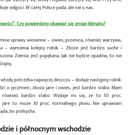
uje wilgoci. W całej Polsce pada, ale nie u nas.
iwości”. Czy powinniśmy obawiać się zmian klimatu?
 u mnie uprawy wiosenne – owies, pszenica, również warzywa,
ja – wymienia kolejny rolnik. – Zboże jest bardzo suche i
uszona. Ziemia jest popękana. Jak nie będzie opadów, to nie
zajny.
 wtedy potrzeba najwięcej deszczu – dodaje następny rolnik.
odzi o jęczmień, zboża jare i owies, jest bardzo słabo. Mam
i również bardzo słabo. Wydaje mi się, że to 50 proc.
a jare to może 30 proc. normalnego plonu. Nie uprawiam
ląda, bo podsycha.
dzie i północnym wschodzie