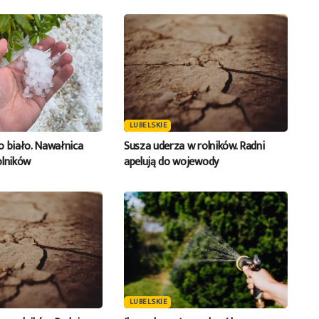
LUBELSKIE
o biało. Nawałnica
Susza uderza w rolników. Radni
olników
apelują do wojewody
LUBELSKIE