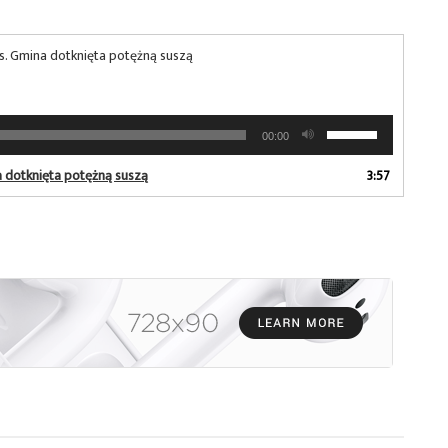
nas. Gmina dotknięta potężną suszą
Używaj
00:00
strzałek
do
na dotknięta potężną suszą
3:57
góry
oraz
do
dołu
aby
zwiększyć
lub
zmniejszyć
głośność.