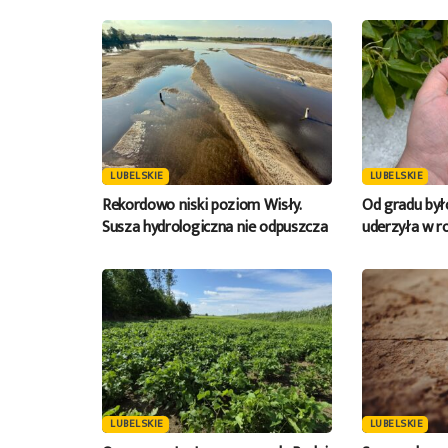
LUBELSKIE
LUBELSKIE
Rekordowo niski poziom Wisły.
Od gradu był
Susza hydrologiczna nie odpuszcza
uderzyła w r
LUBELSKIE
LUBELSKIE