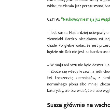
widać, że ziemia jest przesuszona, brak
CZYTAJ:
“Naukowcy nie mają już wątpl
– Jest susza. Najbardziej ucierpiały
ziemniaki. Bardzo nieciekawa sytuac
chude. Po glebie widać, że jest przes
będzie nic. Rok nie jest za bardzo urod
– W maju ani razu nie było deszczu, a
– Zboże się wtedy krzewi, a jeśli ch
też troszeczkę ziemniaków, z nim
normalnego plonu albo mniej. Zboż
kukurydzy, ale też widać, że słabo wyg
Susza głównie na wscho