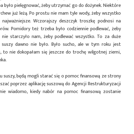
eba było pielęgnować, żeby utrzymać go do dożynek. Niektóre
chew już leżą. Po prostu nie mam tyle wody, żeby wszystko
o najważniejsze. Wczorajszy deszczyk troszkę podnosi na
orów. Pomidory też trzeba było codziennie podlewać, żeby
 nie starczyło nam, żeby podlewać wszystko. To za duże
 suszy dawno nie było. Było sucho, ale w tym roku jest
, to nie dokopałam się jeszcze do trochę wilgotnej ziemi,
nka.
iku suszy, będą mogli starać się o pomoc finansową ze strony
zać poprzez aplikację suszową do Agencji Restrukturyzacji
e nie wiadomo, kiedy nabór na pomoc finansową zostanie