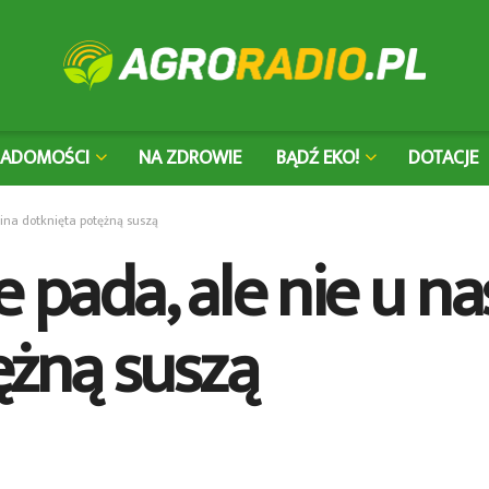
IADOMOŚCI
NA ZDROWIE
BĄDŹ EKO!
DOTACJE
mina dotknięta potężną suszą
e pada, ale nie u n
ężną suszą