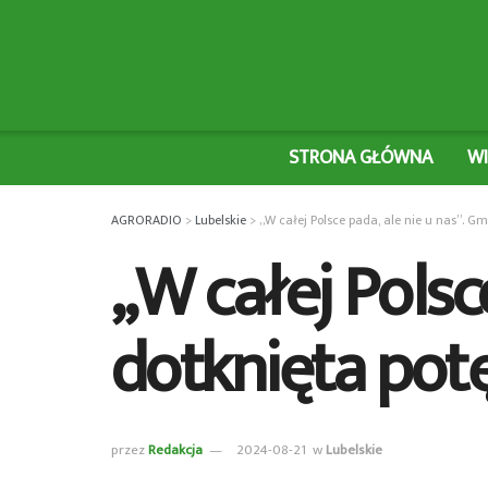
STRONA GŁÓWNA
W
AGRORADIO
>
Lubelskie
>
„W całej Polsce pada, ale nie u nas”. G
„W całej Polsc
dotknięta pot
przez
Redakcja
2024-08-21
w
Lubelskie