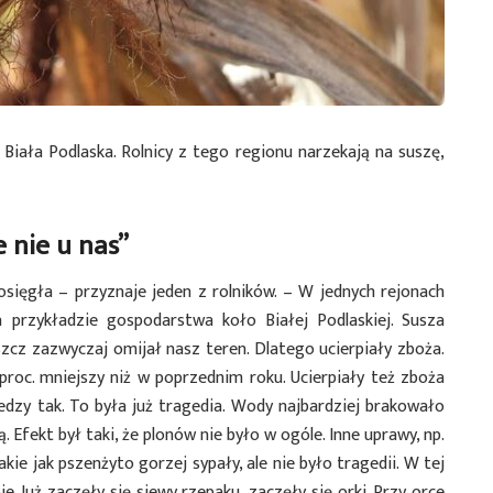
Biała Podlaska. Rolnicy z tego regionu narzekają na suszę,
e nie u nas”
ięgła – przyznaje jeden z rolników. – W jednych rejonach
a przykładzie gospodarstwa koło Białej Podlaskiej. Susza
zcz zazwyczaj omijał nasz teren. Dlatego ucierpiały zboża.
 proc. mniejszy niż w poprzednim roku. Ucierpiały też zboża
oledzy tak. To była już tragedia. Wody najbardziej brakowało
. Efekt był taki, że plonów nie było w ogóle. Inne uprawy, np.
akie jak pszenżyto gorzej sypały, ale nie było tragedii. W tej
ie. Już zaczęły się siewy rzepaku, zaczęły się orki. Przy orce