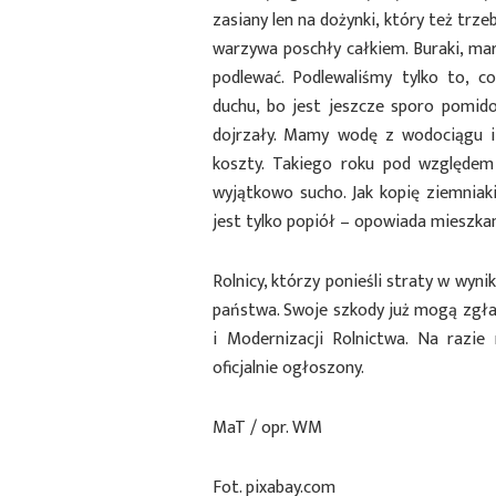
zasiany len na dożynki, który też trz
warzywa poschły całkiem. Buraki, mar
podlewać. Podlewaliśmy tylko to, c
duchu, bo jest jeszcze sporo pomid
dojrzały. Mamy wodę z wodociągu i
koszty. Takiego roku pod względem
wyjątkowo sucho. Jak kopię ziemniaki
jest tylko popiół – opowiada mieszka
Rolnicy, którzy ponieśli straty w wyn
państwa. Swoje szkody już mogą zgłas
i Modernizacji Rolnictwa. Na razi
oficjalnie ogłoszony.
MaT / opr. WM
Fot. pixabay.com