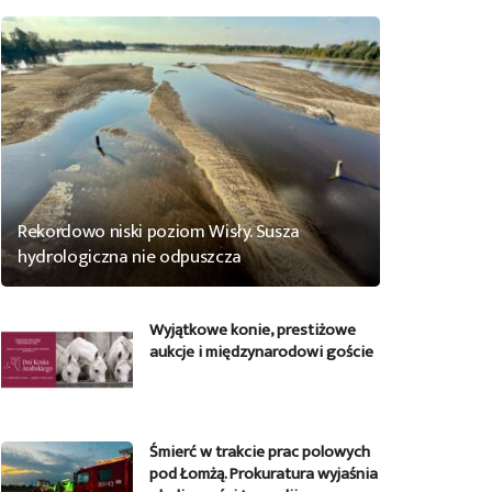
Rekordowo niski poziom Wisły. Susza
hydrologiczna nie odpuszcza
Wyjątkowe konie, prestiżowe
aukcje i międzynarodowi goście
Śmierć w trakcie prac polowych
pod Łomżą. Prokuratura wyjaśnia