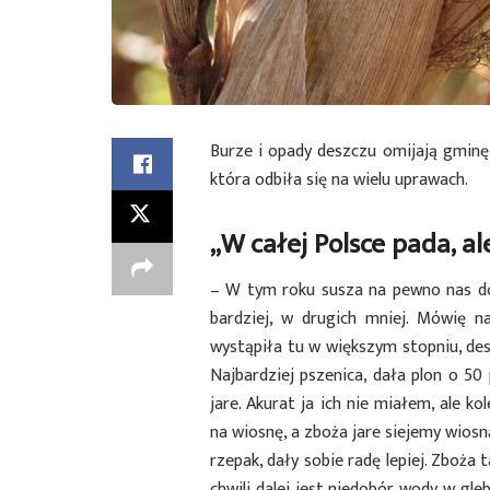
Burze i opady deszczu omijają gminę 
która odbiła się na wielu uprawach.
„W całej Polsce pada, al
– W tym roku susza na pewno nas dos
bardziej, w drugich mniej. Mówię n
wystąpiła tu w większym stopniu, des
Najbardziej pszenica, dała plon o 50
jare. Akurat ja ich nie miałem, ale k
na wiosnę, a zboża jare siejemy wiosną
rzepak, dały sobie radę lepiej. Zboża t
chwili dalej jest niedobór wody w gleb