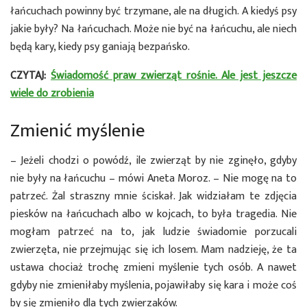
łańcuchach powinny być trzymane, ale na długich. A kiedyś psy
jakie były? Na łańcuchach. Może nie być na łańcuchu, ale niech
będą kary, kiedy psy ganiają bezpańsko.
CZYTAJ:
Świadomość praw zwierząt rośnie. Ale jest jeszcze
wiele do zrobienia
Zmienić myślenie
– Jeżeli chodzi o powódź, ile zwierząt by nie zginęło, gdyby
nie były na łańcuchu – mówi Aneta Moroz. – Nie mogę na to
patrzeć. Żal straszny mnie ściskał. Jak widziałam te zdjęcia
piesków na łańcuchach albo w kojcach, to była tragedia. Nie
mogłam patrzeć na to, jak ludzie świadomie porzucali
zwierzęta, nie przejmując się ich losem. Mam nadzieję, że ta
ustawa chociaż trochę zmieni myślenie tych osób. A nawet
gdyby nie zmieniłaby myślenia, pojawiłaby się kara i może coś
by się zmieniło dla tych zwierzaków.