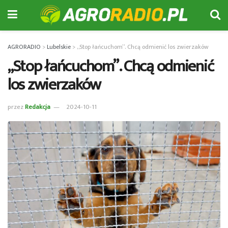
AGRORADIO
>
Lubelskie
>
„Stop łańcuchom”. Chcą odmienić los zwierzaków
„Stop łańcuchom”. Chcą odmienić
los zwierzaków
przez
Redakcja
2024-10-11