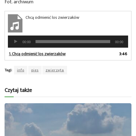
Fot. archiwum
Chcą odmienić los zwierzaków
Odtwarzacz
00:00
00:00
plików
dźwiękowych
1.
Chcą odmienić los zwierzaków
3:46
Tagi:
info
pies
zwierzęta
Czytaj także