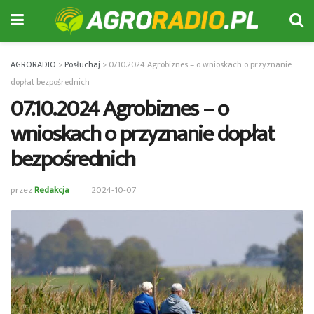
AGRORADIO
>
Posłuchaj
>
07.10.2024 Agrobiznes – o wnioskach o przyznanie
dopłat bezpośrednich
07.10.2024 Agrobiznes – o
wnioskach o przyznanie dopłat
bezpośrednich
przez
Redakcja
2024-10-07