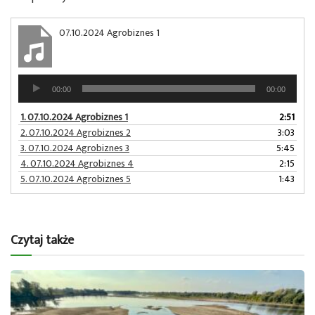
07.10.2024 Agrobiznes 1
Odtwarzacz
00:00
00:00
plików
dźwiękowych
1.
07.10.2024 Agrobiznes 1
2:51
2.
07.10.2024 Agrobiznes 2
3:03
3.
07.10.2024 Agrobiznes 3
5:45
4.
07.10.2024 Agrobiznes 4
2:15
5.
07.10.2024 Agrobiznes 5
1:43
Czytaj także