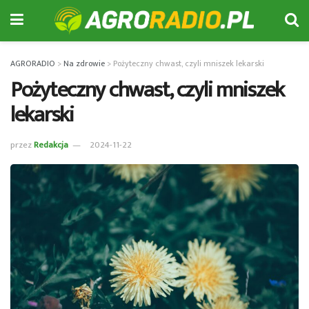
AGRORADIO
>
Na zdrowie
>
Pożyteczny chwast, czyli mniszek lekarski
Pożyteczny chwast, czyli mniszek
lekarski
przez
Redakcja
2024-11-22