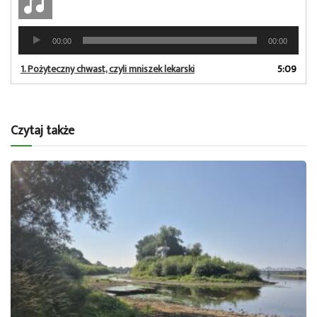
Odtwarzacz
00:00
00:00
plików
dźwiękowych
1.
Pożyteczny chwast, czyli mniszek lekarski
5:09
Czytaj także