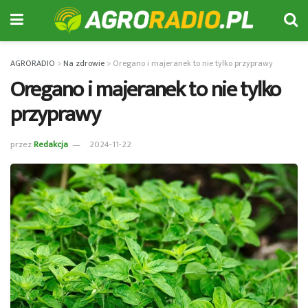
AGRORADIO
>
Na zdrowie
>
Oregano i majeranek to nie tylko przyprawy
Oregano i majeranek to nie tylko
przyprawy
przez
Redakcja
2024-11-22