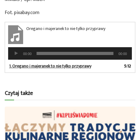
Fot. pixabay.com
Oregano i majeranek to nie tylko przyprawy
Odtwarzacz
00:00
00:00
plików
dźwiękowych
1.
Oregano i majeranek to nie tylko przyprawy
5:12
Czytaj także