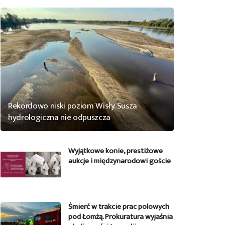
Rekordowo niski poziom Wisły. Susza
hydrologiczna nie odpuszcza
Wyjątkowe konie, prestiżowe
aukcje i międzynarodowi goście
Śmierć w trakcie prac polowych
pod Łomżą. Prokuratura wyjaśnia