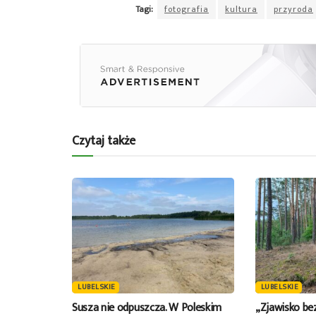
Tagi:
fotografia
kultura
przyroda
Czytaj także
LUBELSKIE
LUBELSKIE
Susza nie odpuszcza. W Poleskim
„Zjawisko be