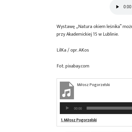
Wystawę „Natura okiem leśnika” możn
przy Akademickiej 15 w Lublinie.
LilKa / opr. AKos
Fot. pixabay.com
Miłosz Pogorzelski
Odtwarzacz
00:00
plików
dźwiękowych
1.
Miłosz Pogorzelski