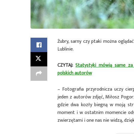
Żubry, sarny czy ptaki można ogląda
Lublinie.
CZYTAJ:
Statystyki mówią same za si
polskich autorów
– Fotografia przyrodnicza uczy cier
jeden z autorów zdjęć, Miłosz Pogorz
gdzie dwa kozły biegną w moją str
moment i w ostatnim momencie ods
zwierzętami i one nas nie widzą, dzię