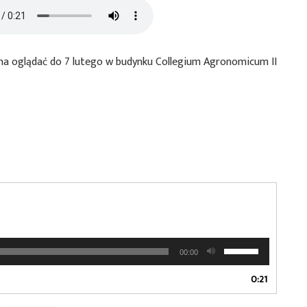
a oglądać do 7 lutego w budynku Collegium Agronomicum II
Używaj
00:00
strzałek
do
0:21
góry
oraz