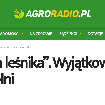
IADOMOŚCI
NA ZDROWIE
BĄDŹ EKO!
DOTACJE
awa na lubelskiej uczelni
 leśnika”. Wyjątk
lni