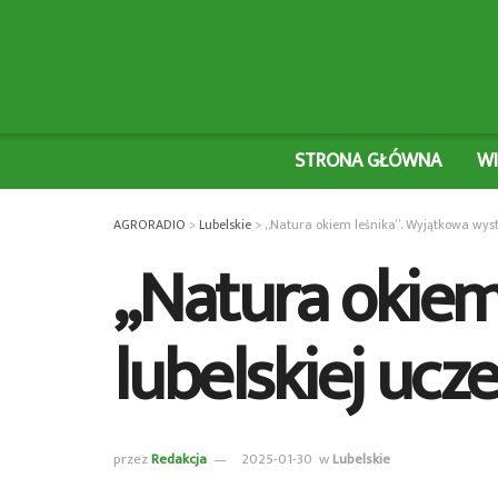
STRONA GŁÓWNA
W
AGRORADIO
>
Lubelskie
>
„Natura okiem leśnika”. Wyjątkowa wyst
„Natura okiem
lubelskiej ucze
przez
Redakcja
2025-01-30
w
Lubelskie