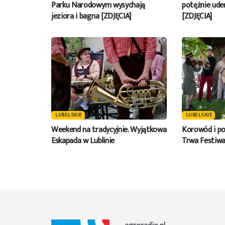
Parku Narodowym wysychają
potężnie ude
jeziora i bagna [ZDJĘCIA]
[ZDJĘCIA]
LUBELSKIE
LUBELSKIE
Weekend na tradycyjnie. Wyjątkowa
Korowód i po
Eskapada w Lublinie
Trwa Festiwa