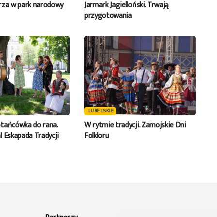
rza w park narodowy
Jarmark Jagielloński. Trwają
przygotowania
LUBELSKIE
tańcówka do rana.
W rytmie tradycji. Zamojskie Dni
l Eskapada Tradycji
Folkloru