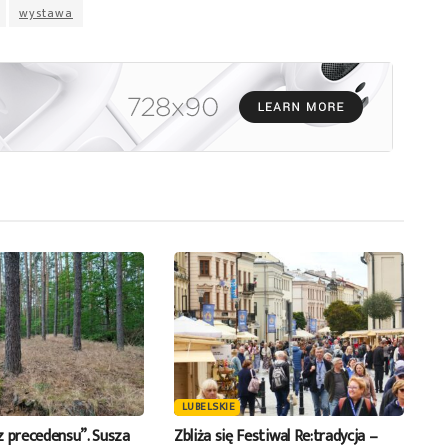
wystawa
do
dołu
aby
zwiększyć
lub
zmniejszyć
głośność.
LUBELSKIE
z precedensu”. Susza
Zbliża się Festiwal Re:tradycja –