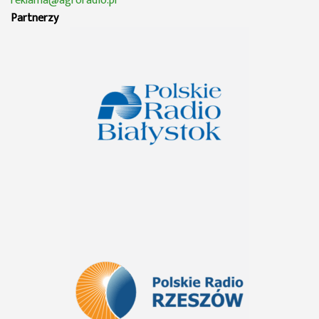
reklama@agroradio.pl
Partnerzy