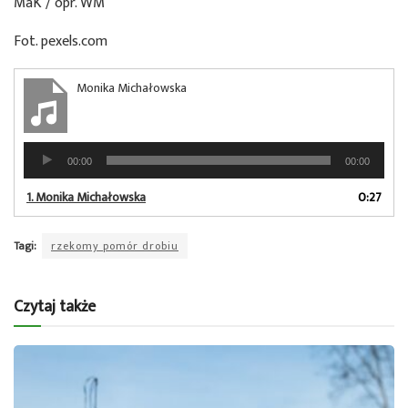
MaK / opr. WM
Fot. pexels.com
Monika Michałowska
Odtwarzacz
00:00
00:00
plików
dźwiękowych
1.
Monika Michałowska
0:27
Tagi:
rzekomy pomór drobiu
Czytaj także