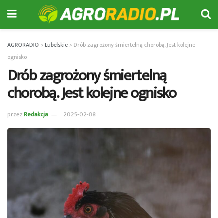
AGRORADIO
>
Lubelskie
>
Drób zagrożony śmiertelną chorobą. Jest kolejne
ognisko
Drób zagrożony śmiertelną
chorobą. Jest kolejne ognisko
przez
Redakcja
2025-02-08