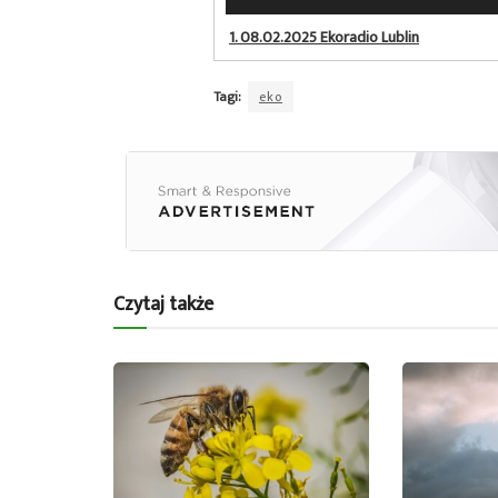
plików
dźwiękowych
1.
08.02.2025 Ekoradio Lublin
Tagi:
eko
Czytaj także