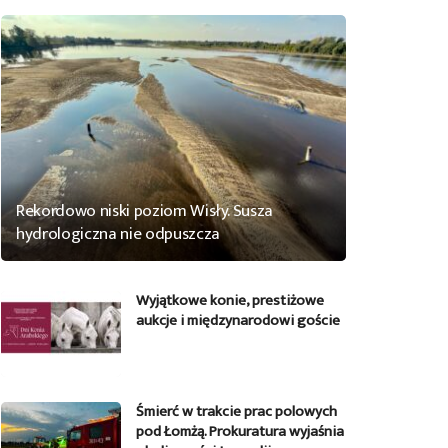
Rekordowo niski poziom Wisły. Susza
hydrologiczna nie odpuszcza
Wyjątkowe konie, prestiżowe
aukcje i międzynarodowi goście
Śmierć w trakcie prac polowych
pod Łomżą. Prokuratura wyjaśnia