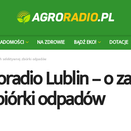
IADOMOŚCI
NA ZDROWIE
BĄDŹ EKO!
DOTACJE
ch selektywnej zbiórki odpadów
oradio Lublin – o z
biórki odpadów