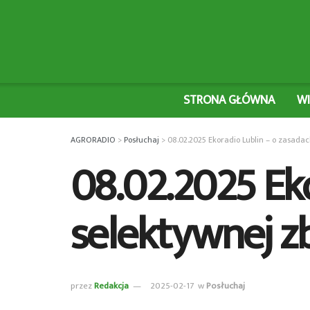
STRONA GŁÓWNA
W
AGRORADIO
>
Posłuchaj
>
08.02.2025 Ekoradio Lublin – o zasada
08.02.2025 Ek
selektywnej z
przez
Redakcja
2025-02-17
w
Posłuchaj