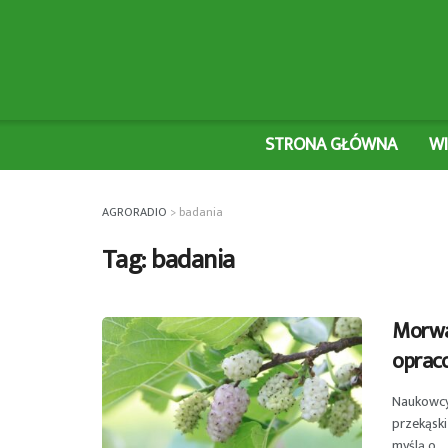
STRONA GŁÓWNA
W
AGRORADIO
>
badania
Tag:
badania
Morwa
oprac
Naukowcy
przekąsk
myślą o ...