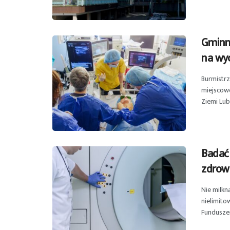
Gminn
na wyc
Burmistr
miejscow
Ziemi Lube
Badać 
zdrow
Nie milkn
nielimit
Funduszem