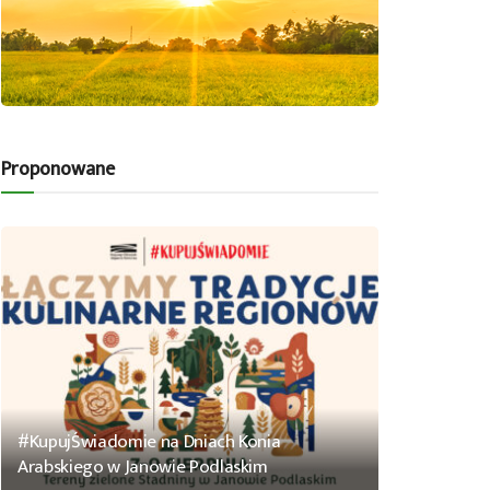
Proponowane
#KupujŚwiadomie na Dniach Konia
Arabskiego w Janowie Podlaskim