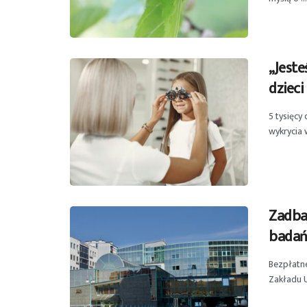
„Jeste
dzieci
5 tysięcy
wykrycia 
Zadba
bada
Bezpłatne
Zakładu U