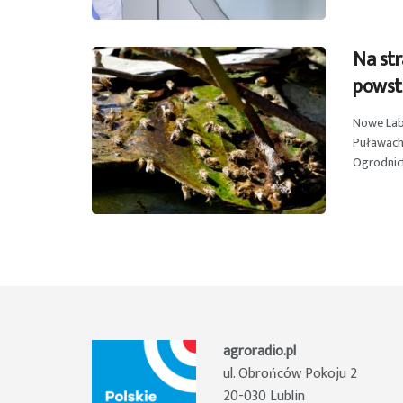
Na st
powst
Nowe Lab
Puławach.
Ogrodnict
agroradio.pl
ul. Obrońców Pokoju 2
20-030 Lublin