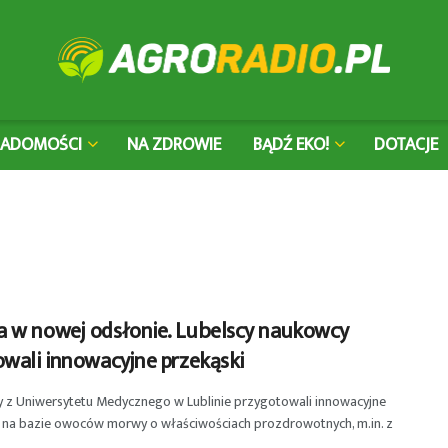
IADOMOŚCI
NA ZDROWIE
BĄDŹ EKO!
DOTACJE
 w nowej odsłonie. Lubelscy naukowcy
owali innowacyjne przekąski
 z Uniwersytetu Medycznego w Lublinie przygotowali innowacyjne
i na bazie owoców morwy o właściwościach prozdrowotnych, m.in. z