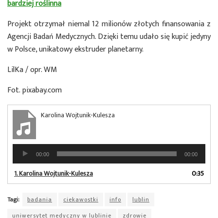
bardziej roślinna
Projekt otrzymał niemal 12 milionów złotych finansowania z
Agencji Badań Medycznych. Dzięki temu udało się kupić jedyny
w Polsce, unikatowy ekstruder planetarny.
LilKa / opr. WM
Fot. pixabay.com
Karolina Wojtunik-Kulesza
Odtwarzacz
00:00
00:00
plików
dźwiękowych
1.
Karolina Wojtunik-Kulesza
0:35
Tagi:
badania
ciekawostki
info
lublin
uniwersytet medyczny w lublinie
zdrowie