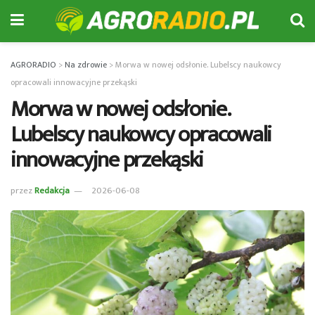
AGRORADIO
>
Na zdrowie
>
Morwa w nowej odsłonie. Lubelscy naukowcy
opracowali innowacyjne przekąski
Morwa w nowej odsłonie.
Lubelscy naukowcy opracowali
innowacyjne przekąski
przez
Redakcja
2026-06-08