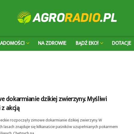
IADOMOŚCI
NA ZDROWIE
BĄDŹ EKO!
DOTACJE
 dokarmianie dzikiej zwierzyny. Myśliwi
i z akcją
eckie rozpoczęły zimowe dokarmianie dzikiej zwierzyny. W
h lasach znajduje się kilkanaście paśników uzupełnianych pokarmem
liwych. Chętnych na ...