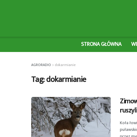
STRONA GŁÓWNA
W
AGRORADIO
>
dokarmianie
Tag:
dokarmianie
Zimowe
ruszyl
Koła łowi
puławskic
przez myś