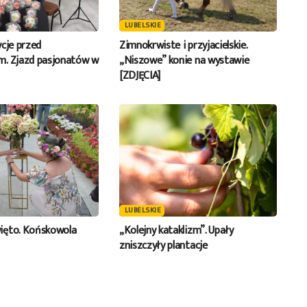
LUBELSKIE
ycje przed
Zimnokrwiste i przyjacielskie.
m. Zjazd pasjonatów w
„Niszowe” konie na wystawie
[ZDJĘCIA]
LUBELSKIE
ięto. Końskowola
„Kolejny kataklizm”. Upały
zniszczyły plantacje