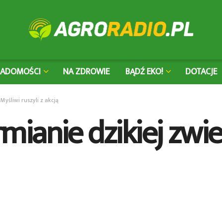
IADOMOŚCI
NA ZDROWIE
BĄDŹ EKO!
DOTACJE
yśliwi ruszyli z akcją
ianie dzikiej zwie