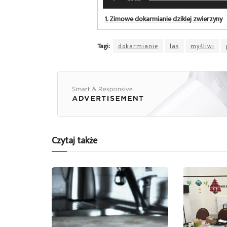
plików
dźwiękowych
1.
Zimowe dokarmianie dzikiej zwierzyny
Tagi:
dokarmianie
las
myśliwi
Czytaj także