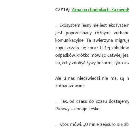
CZYTAJ:
Zima na chodnikach. Za nieod
– Ekosystem leśny nie jest ekosyste
Jest poprzecinany różnymi zurban
komunikacyjne. Ta zwierzyna migruj
zapuszczają się coraz bliżej zabudo
odpadków, krótko mówiąc. Łatwiej jest 
to, żeby zdobyć żywy pokarm, tylko id
Ale u nas niedźwiedzi nie ma, są 
zurbanizowane.
– Tak, od czasu do czasu dostajemy 
Puławy – dodaje Leśko.
– Ktoś mówi: „U mnie zepsuło się zbo