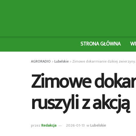
STRONA GŁÓWNA
W
AGRORADIO
>
Lubelskie
>
Zimowe dokarmianie dzikiej zwierzyny. M
Zimowe dokarm
ruszyli z akcją
przez
Redakcja
2026-01-13
w
Lubelskie