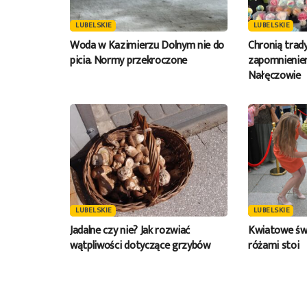
LUBELSKIE
LUBELSKIE
Woda w Kazimierzu Dolnym nie do
Chronią trad
picia. Normy przekroczone
zapomnienie
Nałęczowie
LUBELSKIE
LUBELSKIE
Jadalne czy nie? Jak rozwiać
Kwiatowe św
wątpliwości dotyczące grzybów
różami stoi