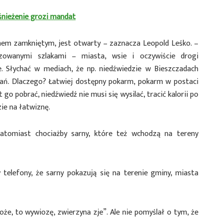
śnieżenie grozi mandat
mem zamkniętym, jest otwarty – zaznacza Leopold Leśko. –
izowanymi szlakami – miasta, wsie i oczywiście drogi
e. Słychać w mediach, że np. niedźwiedzie w Bieszczadach
wań. Dlaczego? Łatwiej dostępny pokarm, pokarm w postaci
go pobrać, niedźwiedź nie musi się wysilać, tracić kalorii po
zie na łatwiznę.
natomiast chociażby sarny, które też wchodzą na tereny
telefony, że sarny pokazują się na terenie gminy, miasta
że, to wywiozę, zwierzyna zje”. Ale nie pomyślał o tym, że