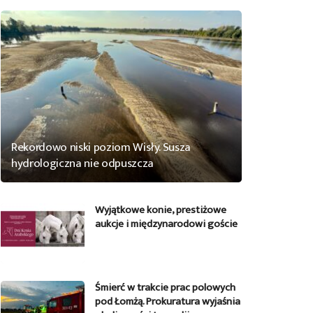
Rekordowo niski poziom Wisły. Susza
hydrologiczna nie odpuszcza
Wyjątkowe konie, prestiżowe
aukcje i międzynarodowi goście
Śmierć w trakcie prac polowych
pod Łomżą. Prokuratura wyjaśnia