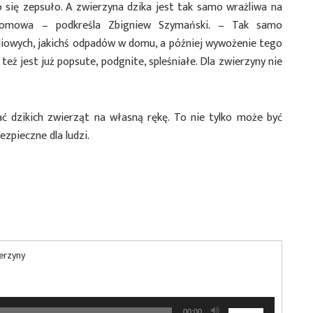
 się zepsuło. A zwierzyna dzika jest tak samo wrażliwa na
domowa – podkreśla Zbigniew Szymański. – Tak samo
oliowych, jakichś odpadów w domu, a później wywożenie tego
też jest już popsute, podgnite, spleśniałe. Dla zwierzyny nie
ać dzikich zwierząt na własną rękę. To nie tylko może być
ezpieczne dla ludzi.
erzyny
Używaj
00:00