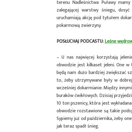
terenu Nadleśnictwa Puławy mamy tu
zalegającej warstwy śniegu, dosyć
uruchamiają akcję pod tytułem dokarm
pokarmową zwierzyny.
POSŁUCHAJ PODCASTU:
Leśne wędrow
– U nas najwięcej korzystają jel
obwodzie jest kilkaset jeleni. One w
będą nam dużo bardziej zwiększać szk
to, żeby utrzymywane były w dobrej
wcześniej dokarmianie. Między innymi
buraków ćwikłowych. Dzisiaj przyjedz
10 ton pszenicy, która jest wykładan
obwodzie rozstawione są takie podsyp
Sypiemy już od października, żeby one
jak teraz spadł śnieg.