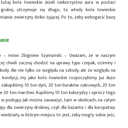
taj koła łowieckie. Jeżeli niekorzystna aura w postaci
 grubej, utrzymuje się długo, to wtedy koła łowieckie
ianie zwierzyny dziko żyjącej. Po to, żeby wzbogacić bazę
anie
enie – mówi Zbigniew Szymański. – Uważam, że w naszym
 tej chwili zaczną chodzić na uprawy typu rzepak, oziminy i
ody. Ale nie tylko ze względu na szkody, ale ze względu na
 kondycji, my jako koło łowieckie rozpoczęliśmy już dużo
 zakupiliśmy 10 ton dyni, 20 ton buraków cukrowych, 20 ton
ie 20 ton marchwi. Kupiliśmy 10 ton kukurydzy i oprócz tego
a w podsypy. Jak można zauważyć, tam w okolicach, na całym
y dla zwierzyny drobnej, czyli dla bażanta i dla kuropatwy.
 wiedziały, w którym miejscu to jest, żeby mogły sobie jeść,