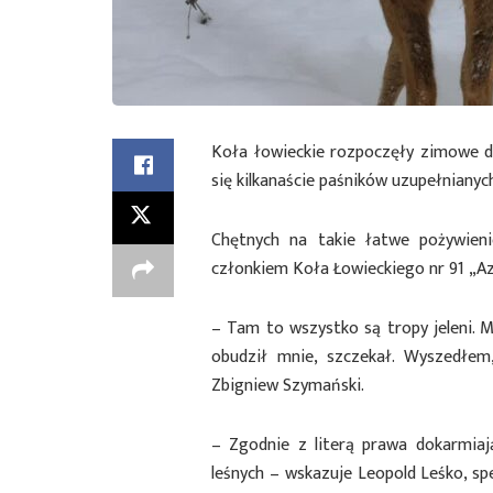
Koła łowieckie rozpoczęły zimowe do
się kilkanaście paśników uzupełniany
Chętnych na takie łatwe pożywieni
członkiem Koła Łowieckiego nr 91 „
– Tam to wszystko są tropy jeleni. M
obudził mnie, szczekał. Wyszedłe
Zbigniew Szymański.
– Zgodnie z literą prawa dokarmiaj
leśnych – wskazuje Leopold Leśko, sp