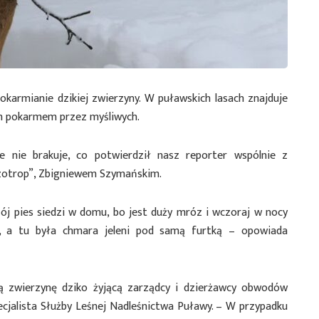
karmianie dzikiej zwierzyny. W puławskich lasach znajduje
ch pokarmem przez myśliwych.
e nie brakuje, co potwierdził nasz reporter wspólnie z
Azotrop”, Zbigniewem Szymańskim.
ój pies siedzi w domu, bo jest duży mróz i wczoraj w nocy
m, a tu była chmara jeleni pod samą furtką – opowiada
ą zwierzynę dziko żyjącą zarządcy i dzierżawcy obwodów
ecjalista Służby Leśnej Nadleśnictwa Puławy. – W przypadku