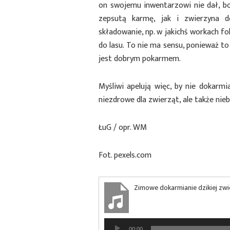
on swojemu inwentarzowi nie dał, bo
zepsutą karmę, jak i zwierzyna 
składowanie, np. w jakichś workach f
do lasu. To nie ma sensu, ponieważ to 
jest dobrym pokarmem.
Myśliwi apelują więc, by nie dokarmi
niezdrowe dla zwierząt, ale także nieb
ŁuG / opr. WM
Fot. pexels.com
Zimowe dokarmianie dzikiej zwi
Odtwarzacz
00:00