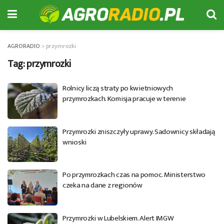
AGRORADIO
>
przymrozki
Tag:
przymrozki
Rolnicy liczą straty po kwietniowych
przymrozkach. Komisja pracuje w terenie
Przymrozki zniszczyły uprawy. Sadownicy składają
wnioski
Po przymrozkach czas na pomoc. Ministerstwo
czeka na dane z regionów
Przymrozki w Lubelskiem. Alert IMGW