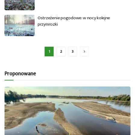
Ostrzeżenie pogodowe: w nocy kolejne
przymrozki
1
2
3
Proponowane