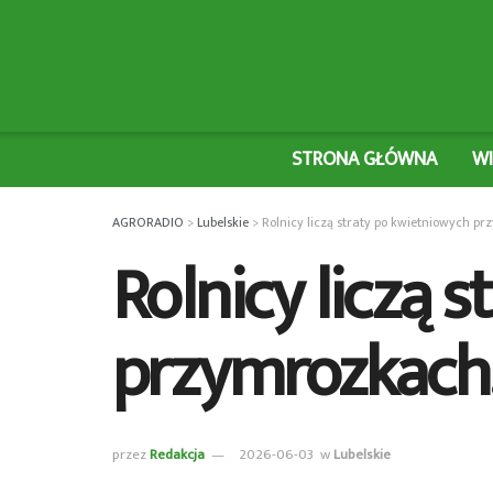
STRONA GŁÓWNA
W
AGRORADIO
>
Lubelskie
>
Rolnicy liczą straty po kwietniowych p
Rolnicy liczą 
przymrozkach.
przez
Redakcja
2026-06-03
w
Lubelskie