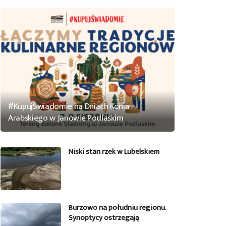
#KupujŚwiadomie na Dniach Konia
Arabskiego w Janowie Podlaskim
Niski stan rzek w Lubelskiem
Burzowo na południu regionu.
Synoptycy ostrzegają