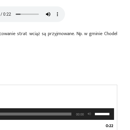
cowanie strat wciąż są przyjmowane. Np. w gminie Chodel
Używaj
00:00
strzałek
do
0:22
góry