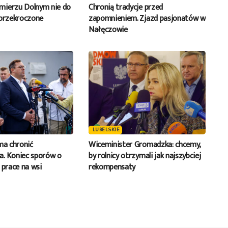
mierzu Dolnym nie do
Chronią tradycje przed
 przekroczone
zapomnieniem. Zjazd pasjonatów w
Nałęczowie
LUBELSKIE
ma chronić
Wiceminister Gromadzka: chcemy,
. Koniec sporów o
by rolnicy otrzymali jak najszybciej
 prace na wsi
rekompensaty