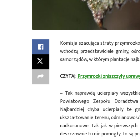
Komisja szacująca straty przymrozkow
wchodzą przedstawiciele gminy, ośro
samorządów, w którym plantacje najba
CZYTAJ:
Przymrozki zniszczyły uprawy
– Tak naprawdę ucierpiały wszystki
Powiatowego Zespołu Doradztwa 
Najbardziej chyba ucierpiały te g
ukształtowanie terenu, odmianowoś
nadkoronowe. Tak jak w pierwszych 
deszczownie tu nie pomogły, to są pr