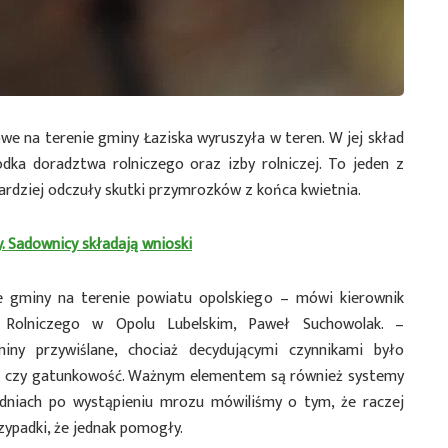
e na terenie gminy Łaziska wyruszyła w teren. W jej skład
dka doradztwa rolniczego oraz izby rolniczej. To jeden z
rdziej odczuły skutki przymrozków z końca kwietnia.
. Sadownicy składają wnioski
e gminy na terenie powiatu opolskiego – mówi kierownik
Rolniczego w Opolu Lubelskim, Paweł Suchowolak. –
miny przywiślane, chociaż decydującymi czynnikami było
ć czy gatunkowość. Ważnym elementem są również systemy
dniach po wystąpieniu mrozu mówiliśmy o tym, że raczej
zypadki, że jednak pomogły.