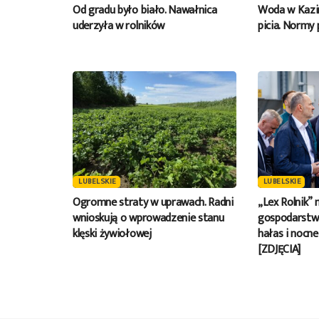
Od gradu było biało. Nawałnica
Woda w Kazi
uderzyła w rolników
picia. Normy
LUBELSKIE
LUBELSKIE
Ogromne straty w uprawach. Radni
„Lex Rolnik” 
wnioskują o wprowadzenie stanu
gospodarstwa
klęski żywiołowej
hałas i nocne
[ZDJĘCIA]