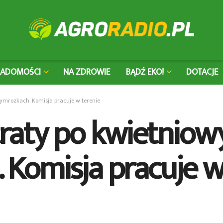
IADOMOŚCI
NA ZDROWIE
BĄDŹ EKO!
DOTACJE
rzymrozkach. Komisja pracuje w terenie
straty po kwietniow
 Komisja pracuje w