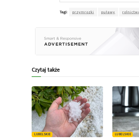
Tagi:
przymrozki
puławy
rolnictw
Czytaj także
LUBELSKIE
LUBELSKIE