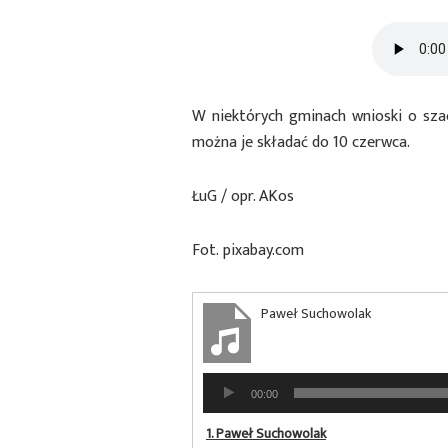
W niektórych gminach wnioski o sza
można je składać do 10 czerwca.
ŁuG / opr. AKos
Fot. pixabay.com
Paweł Suchowolak
Odtwarzacz
00:00
plików
dźwiękowych
1.
Paweł Suchowolak