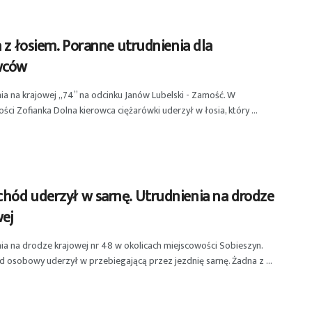
a z łosiem. Poranne utrudnienia dla
wców
ia na krajowej „74” na odcinku Janów Lubelski - Zamość. W
ści Zofianka Dolna kierowca ciężarówki uderzył w łosia, który ...
hód uderzył w sarnę. Utrudnienia na drodze
wej
ia na drodze krajowej nr 48 w okolicach miejscowości Sobieszyn.
osobowy uderzył w przebiegającą przez jezdnię sarnę. Żadna z ...