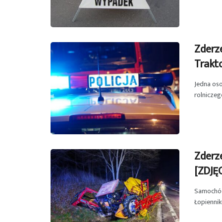
Zderze
Trakt
Jedna os
rolniczeg
Zderze
[ZDJĘ
Samochód 
Łopiennik