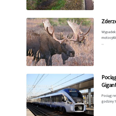
Zderze
Wypadek w
motocykli
...
Pociąg
Gigan
Pociąg re
godziny 1