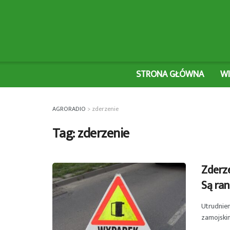
STRONA GŁÓWNA
W
AGRORADIO
>
zderzenie
Tag:
zderzenie
Zderz
Są ran
Utrudnien
zamojskim