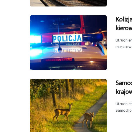
Kolizj
kiero
Utrudnien
miejscowo
Samoc
krajo
Utrudnien
Samochód 