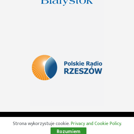
© 2026 Wszelkie prawa zastrzeżone. Radio Lublin S.A. w
Strona wykorzystuje cookie.
Privacy and Cookie Policy
.
likwidacji
Rozumiem