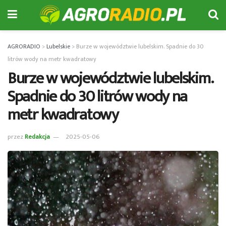
AGRORADIO
>
Lubelskie
>
Burze w województwie lubelskim. Spadnie do 30
litrów wody na metr kwadratowy
Burze w województwie lubelskim.
Spadnie do 30 litrów wody na
metr kwadratowy
przez
Redakcja
2025-05-06