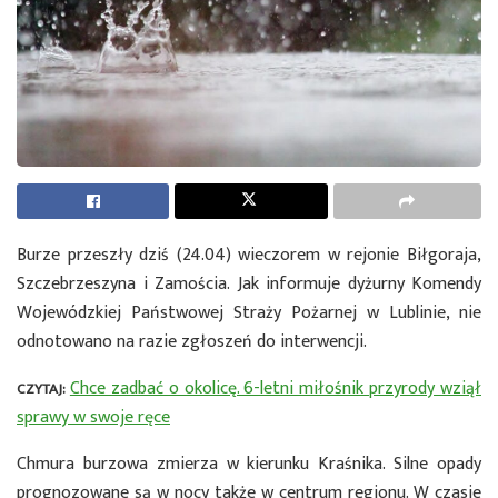
Burze przeszły dziś (24.04) wieczorem w rejonie Biłgoraja,
Szczebrzeszyna i Zamościa. Jak informuje dyżurny Komendy
Wojewódzkiej Państwowej Straży Pożarnej w Lublinie, nie
odnotowano na razie zgłoszeń do interwencji.
Chce zadbać o okolicę. 6-letni miłośnik przyrody wziął
CZYTAJ:
sprawy w swoje ręce
Chmura burzowa zmierza w kierunku Kraśnika. Silne opady
prognozowane są w nocy także w centrum regionu. W czasie