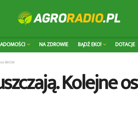
IADOMOŚCI
NA ZDROWIE
BĄDŹ EKO!
DOTACJE
enie IMGW
szczają. Kolejne o