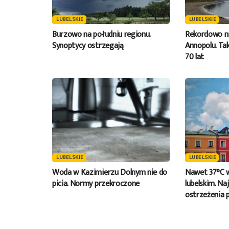
LUBELSKIE
LUBELSKIE
Burzowo na południu regionu.
Rekordowo ni
Synoptycy ostrzegają
Annopolu. Tak
70 lat
LUBELSKIE
LUBELSKIE
Woda w Kazimierzu Dolnym nie do
Nawet 37°C 
picia. Normy przekroczone
lubelskim. Na
ostrzeżenia 