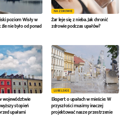
NA ZDROWIE
ski poziom Wisły w
Żar leje się z nieba. Jak chronić
 źle nie było od ponad
zdrowie podczas upałów?
LUBELSKIE
w województwie
Ekspert o upałach w mieście: W
jwyższy stopień
przyszłości musimy inaczej
przed upałami
projektować nasze przestrzenie