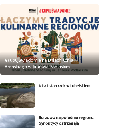
#KupujŚwiadomie na Dniach Konia
Arabskiego w Janowie Podlaskim
Niski stan rzek w Lubelskiem
Burzowo na południu regionu.
Synoptycy ostrzegają