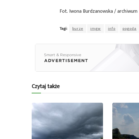
Fot. Iwona Burdzanowska / archiwum
Tagi:
burze
imgw
info
pogoda
Czytaj także