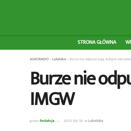
STRONA GŁÓWNA
W
AGRORADIO
>
Lubelskie
>
Burze nie odpuszczają. Kolejne ostrzeż
Burze nie odpu
IMGW
przez
Redakcja
2025-06-10
w
Lubelskie