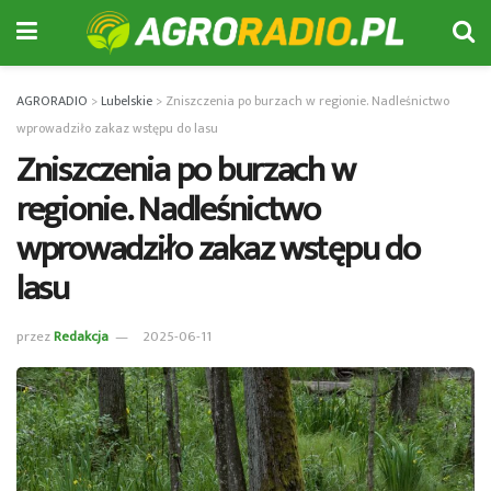
AGRORADIO
>
Lubelskie
>
Zniszczenia po burzach w regionie. Nadleśnictwo
wprowadziło zakaz wstępu do lasu
Zniszczenia po burzach w
regionie. Nadleśnictwo
wprowadziło zakaz wstępu do
lasu
przez
Redakcja
2025-06-11