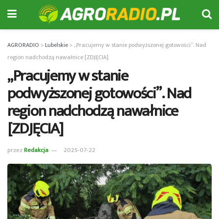
AGRORADIO
>
Lubelskie
>
„Pracujemy w stanie podwyższonej gotowości”. Nad
region nadchodzą nawałnice [ZDJĘCIA]
„Pracujemy w stanie
podwyższonej gotowości”. Nad
region nadchodzą nawałnice
[ZDJĘCIA]
przez
Redakcja
2025-07-22