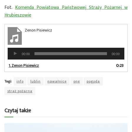
Fot.
Komenda Powiatowa Państwowej Straży Pożarnej w
Hrubieszowie
Zenon Pisiewicz
Odtwarzacz
00:00
00:00
plików
dźwiękowych
1.
Zenon Pisiewicz
0:23
Tagi:
info
lublin
nawałnice
one
pogoda
straż pożarna
Czytaj także