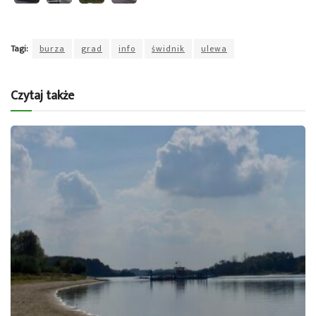
Tagi:
burza
grad
info
świdnik
ulewa
Czytaj także