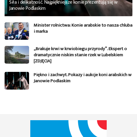
Siła i delikatność. Najpiękniejsze konie prezentują się w
Janowie Podlaskim
Minister rolnictwa: Konie arabskie to nasza chluba
i marka
„Brakuje krwi w krwiobiegu przyrody”. Ekspert o
dramatycznie niskim stanie rzek w Lubelskiem
[ZDJĘCIA]
Piękno i zachwyt. Pokazy i aukcje koni arabskich w
Janowie Podlaskim