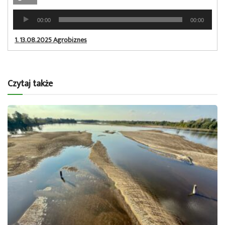
Odtwarzacz
00:00
00:00
plików
dźwiękowych
1.
13.08.2025 Agrobiznes
Czytaj także