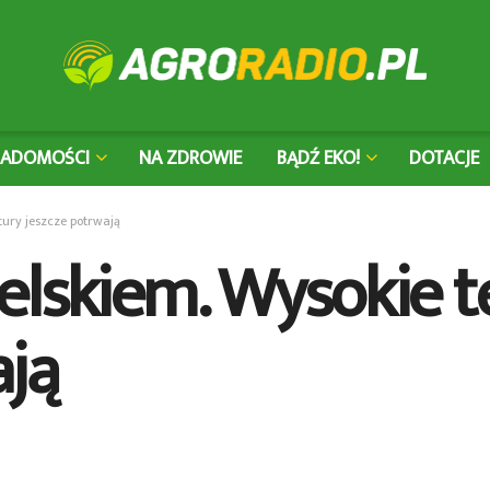
IADOMOŚCI
NA ZDROWIE
BĄDŹ EKO!
DOTACJE
ury jeszcze potrwają
elskiem. Wysokie 
ają