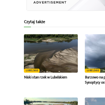
Czytaj także
LUBELSKIE
LUBELSKIE
Niski stan rzek w Lubelskiem
Burzowo na p
Synoptycy os