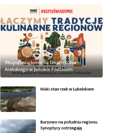
#KupujŚwiadomie na Dniach Konia
Arabskiego w Janowie Podlaskim
Niski stan rzek w Lubelskiem
Burzowo na południu regionu.
Synoptycy ostrzegają