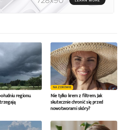
głośność.
NA ZDROWIE
ołudniu regionu.
Nie tylko krem z filtrem. Jak
trzegają
skutecznie chronić się przed
nowotworami skóry?