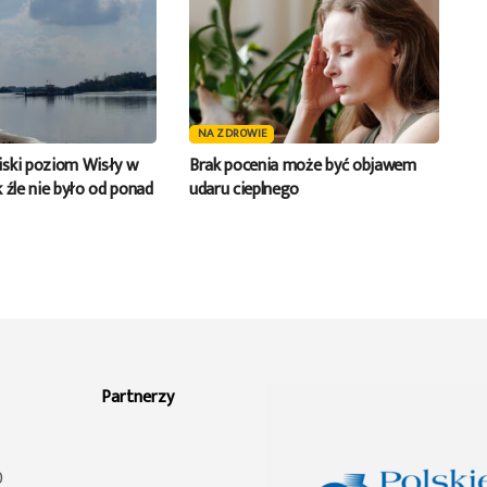
NA ZDROWIE
ski poziom Wisły w
Brak pocenia może być objawem
 źle nie było od ponad
udaru cieplnego
Partnerzy
0