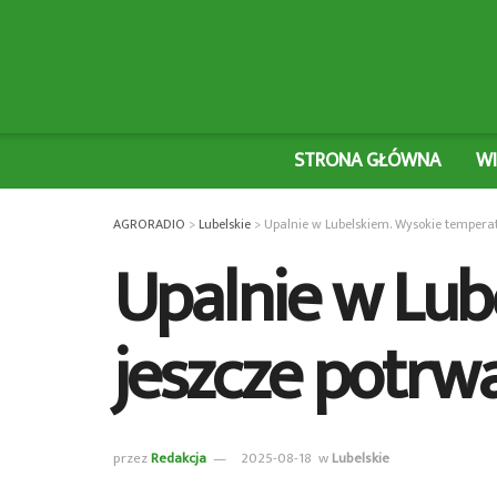
STRONA GŁÓWNA
W
AGRORADIO
>
Lubelskie
>
Upalnie w Lubelskiem. Wysokie temperat
Upalnie w Lub
jeszcze potrw
przez
Redakcja
2025-08-18
w
Lubelskie