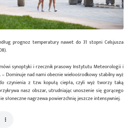
edług prognoz temperatury nawet do 31 stopni Celsjusza
08).
mówi synoptyki i rzecznik prasowy Instytutu Meteorologii i
. – Dominuje nad nami obecnie wieloośrodkowy stabilny wyż
 czynienia z tzw. kopułą ciepła, czyli wyż tworzy taką
przykrywa nasz obszar, utrudniając unoszenie się gorącego
ie słoneczne nagrzewa powierzchnię jeszcze intensywniej.