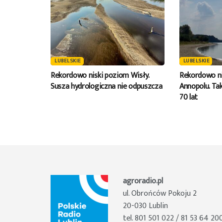
LUBELSKIE
LUBELSKIE
Rekordowo niski poziom Wisły.
Rekordowo ni
Susza hydrologiczna nie odpuszcza
Annopolu. Tak
70 lat
agroradio.pl
ul. Obrońców Pokoju 2
20-030 Lublin
tel. 801 501 022 / 81 53 64 20