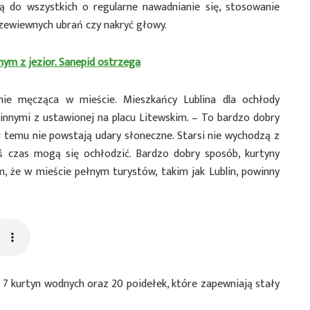
ją do wszystkich o regularne nawadnianie się, stosowanie
rzewiewnych ubrań czy nakryć głowy.
nym z jezior. Sanepid ostrzega
nie męcząca w mieście. Mieszkańcy Lublina dla ochłody
innymi z ustawionej na placu Litewskim. – To bardzo dobry
ki temu nie powstają udary słoneczne. Starsi nie wychodzą z
iś czas mogą się ochłodzić. Bardzo dobry sposób, kurtyny
 że w mieście pełnym turystów, takim jak Lublin, powinny
7 kurtyn wodnych oraz 20 poidełek, które zapewniają stały