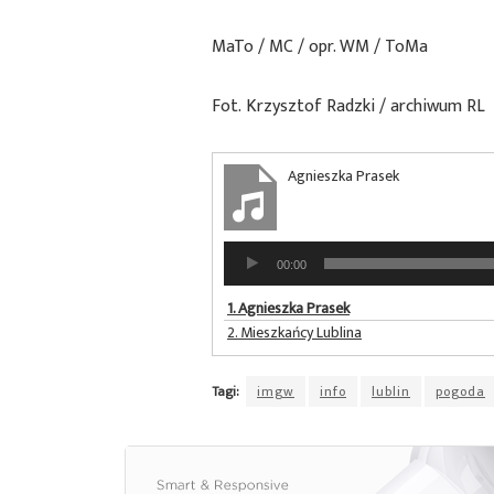
MaTo / MC / opr. WM / ToMa
Fot. Krzysztof Radzki / archiwum RL
Agnieszka Prasek
Odtwarzacz
00:00
plików
dźwiękowych
1.
Agnieszka Prasek
2.
Mieszkańcy Lublina
Tagi:
imgw
info
lublin
pogoda