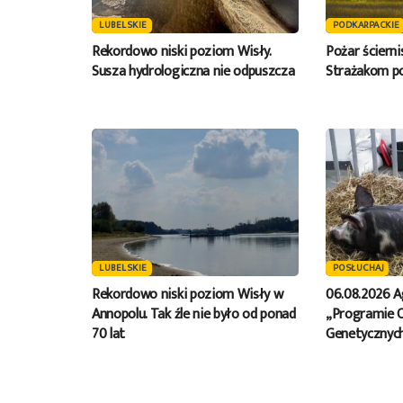
LUBELSKIE
PODKARPACKIE
Rekordowo niski poziom Wisły.
Pożar ściern
Susza hydrologiczna nie odpuszcza
Strażakom po
LUBELSKIE
POSŁUCHAJ
Rekordowo niski poziom Wisły w
06.08.2026 A
Annopolu. Tak źle nie było od ponad
„Programie 
70 lat
Genetycznych