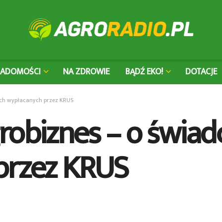
IADOMOŚCI
NA ZDROWIE
BĄDŹ EKO!
DOTACJE
ach wypłacanych przez KRUS
robiznes – o świad
przez KRUS