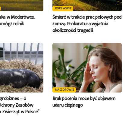
PODLASKIE
iska w Moderówce.
Śmierć w trakcie prac polowych pod
mógł rolnik
Łomżą. Prokuratura wyjaśnia
okoliczności tragedii
NA ZDROWIE
grobiznes – o
Brak pocenia może być objawem
Ochrony Zasobów
udaru cieplnego
 Zwierząt w Polsce”