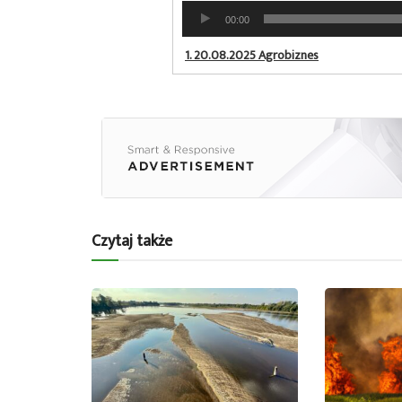
Odtwarzacz
00:00
plików
dźwiękowych
1.
20.08.2025 Agrobiznes
Czytaj także