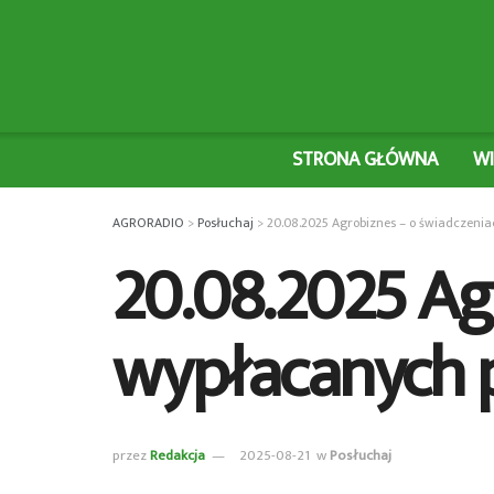
STRONA GŁÓWNA
W
AGRORADIO
>
Posłuchaj
>
20.08.2025 Agrobiznes – o świadczeni
20.08.2025 Ag
wypłacanych 
przez
Redakcja
2025-08-21
w
Posłuchaj